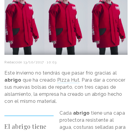
Redacción
13/10/2017 · 10:03
Este invierno no tendrás que pasar frío gracias al
abrigo
que ha creado
Pizza Hut
. Para dar a conocer
sus nuevas bolsas de reparto, con tres capas de
aislamiento, la empresa ha creado un abrigo hecho
con el mismo material.
Cada
abrigo
tiene una capa
protectora resistente al
El abrigo tiene
agua, costuras selladas para