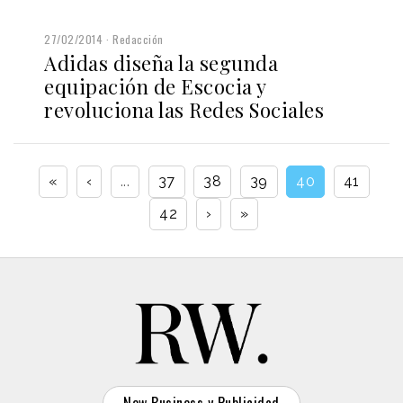
27/02/2014
Redacción
Adidas diseña la segunda
equipación de Escocia y
revoluciona las Redes Sociales
«
‹
...
37
38
39
40
41
42
›
»