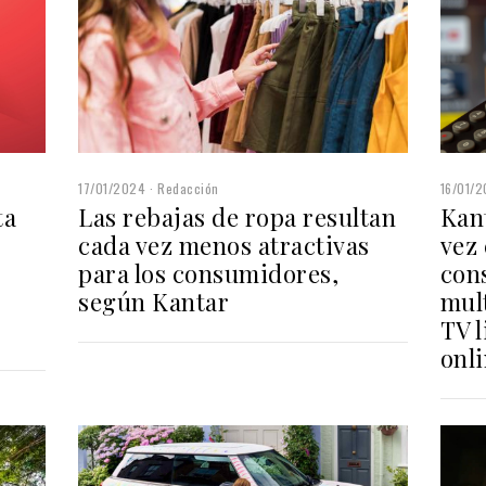
16/01/
17/01/2024
Redacción
Kan
ta
Las rebajas de ropa resultan
vez
cada vez menos atractivas
con
para los consumidores,
mul
según Kantar
TV l
onl