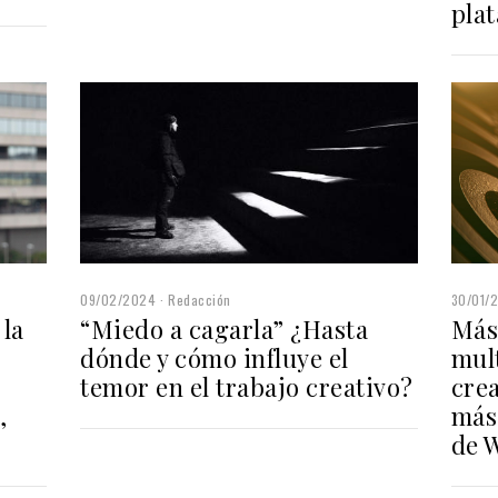
pla
30/01/
09/02/2024
Redacción
Más
 la
“Miedo a cagarla” ¿Hasta
mul
dónde y cómo influye el
crea
temor en el trabajo creativo?
más 
,
de 