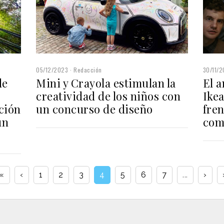
30/11/
05/12/2023
Redacción
El 
Mini y Crayola estimulan la
de
Ikea
creatividad de los niños con
fren
un concurso de diseño
ción
com
ún
«
‹
1
2
3
4
5
6
7
...
›