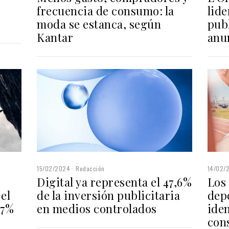
lide
frecuencia de consumo: la
publ
moda se estanca, según
anu
Kantar
15/02/2024
Redacción
14/02/
Digital ya representa el 47,6%
Los 
de la inversión publicitaria
el
dep
en medios controlados
87%
iden
con