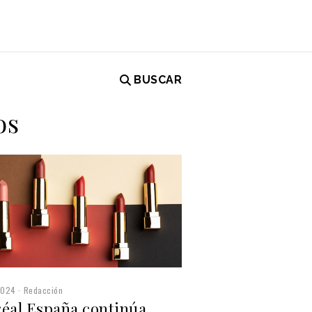
BUSCAR
os
2024
Redacción
réal España continúa