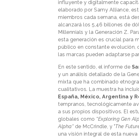
influyente y digitalmente capacit
elaborado por Samy Alliance, est
miembros cada semana, está dest
alcanzará los 5,46 billones de dó
Millennials y la Generación Z. Pa
esta generación es crucial para 
público en constante evolución, 
las marcas pueden adaptarse para
En este sentido, el informe de
Sa
y un análisis detallado de la Ge
mixta que ha combinado etnografía
cualitativos. La muestra ha inclu
España, México, Argentina y R
tempranos, tecnológicamente ava
a sus propios dispositivos. El e
globales como
"Exploring Gen Al
Alpha"
de McCrindle, y "
The Futur
una visión integral de esta nueva