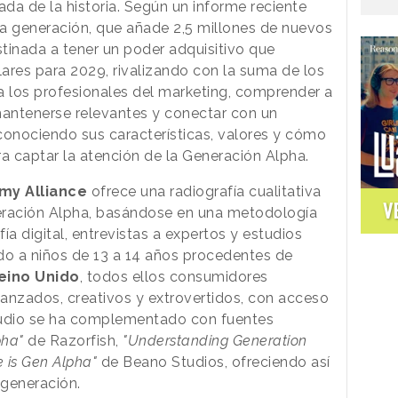
ada de la historia. Según un informe reciente
a generación, que añade 2,5 millones de nuevos
inada a tener un poder adquisitivo que
lares para 2029, rivalizando con la suma de los
ra los profesionales del marketing, comprender a
mantenerse relevantes y conectar con un
conociendo sus características, valores y cómo
 captar la atención de la Generación Alpha.
my Alliance
ofrece una radiografía cualitativa
V
neración Alpha, basándose en una metodología
 digital, entrevistas a expertos y estudios
ido a niños de 13 a 14 años procedentes de
eino Unido
, todos ellos consumidores
nzados, creativos y extrovertidos, con acceso
studio se ha complementado con fuentes
pha"
de Razorfish,
"Understanding Generation
e is Gen Alpha"
de Beano Studios, ofreciendo así
 generación.