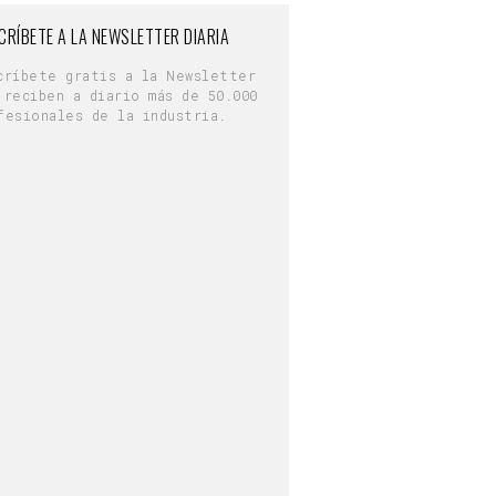
CRÍBETE A LA NEWSLETTER DIARIA
críbete gratis a la Newsletter
 reciben a diario más de 50.000
fesionales de la industria.