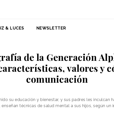
UZ & LUCES
NEWSLETTER
rafía de la Generación Alp
aracterísticas, valores y 
comunicación
ido su educación y bienestar, y sus padres les inculcan h
l enseñan técnicas de salud mental a sus hijos, según un