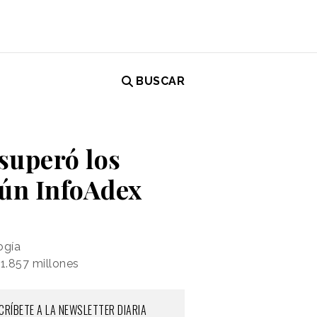
BUSCAR
superó los
gún InfoAdex
ogía
 1.857 millones
CRÍBETE A LA NEWSLETTER DIARIA