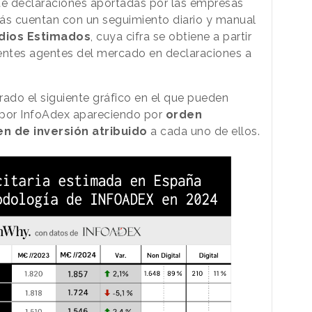
e declaraciones aportadas por las empresas
s cuentan con un seguimiento diario y manual
dios Estimados
, cuya cifra se obtiene a partir
rentes agentes del mercado en declaraciones a
do el siguiente gráfico en el que pueden
 por InfoAdex apareciendo por
orden
 de inversión atribuido
a cada uno de ellos.