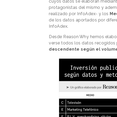
cuyos datos se elaboran mediant
protagonistas del mismo y ademá
realizado por InfoAdex- y los
Me
de los datos aportados por dife
InfoAdex.
Desde
Reason
.
Why
hemos elabora
verse todos los datos recogidos
descendente según el volumen