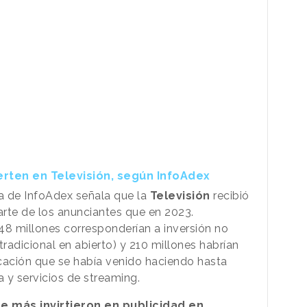
erten en Televisión, según InfoAdex
ria de InfoAdex señala que la
Televisión
recibió
arte de los anunciantes que en 2023.
648 millones corresponderían a inversión no
 tradicional en abierto) y 210 millones habrían
ificación que se había venido haciendo hasta
a y servicios de streaming.
e más invirtieron en publicidad en