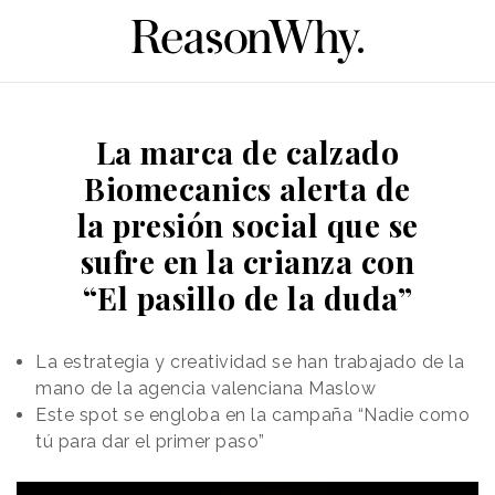
La marca de calzado
Biomecanics alerta de
la presión social que se
sufre en la crianza con
“El pasillo de la duda”
La estrategia y creatividad se han trabajado de la
mano de la agencia valenciana Maslow
Este spot se engloba en la campaña “Nadie como
tú para dar el primer paso”