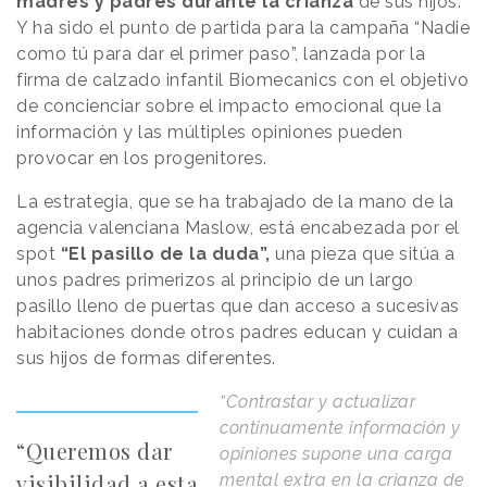
madres y padres durante la crianza
de sus hijos.
Y ha sido el punto de partida para la campaña “Nadie
como tú para dar el primer paso”, lanzada por la
firma de calzado infantil Biomecanics con el objetivo
de concienciar sobre el impacto emocional que la
información y las múltiples opiniones pueden
provocar en los progenitores.
La estrategia, que se ha trabajado de la mano de la
agencia valenciana Maslow, está encabezada por el
spot
“El pasillo de la duda”,
una pieza que sitúa a
unos padres primerizos al principio de un largo
pasillo lleno de puertas que dan acceso a sucesivas
habitaciones donde otros padres educan y cuidan a
sus hijos de formas diferentes.
“Contrastar y actualizar
continuamente información y
“Queremos dar
opiniones supone una carga
visibilidad a esta
mental extra en la crianza de