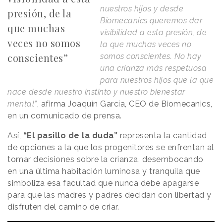
nuestros hijos y desde
presión, de la
Biomecanics queremos dar
que muchas
visibilidad a esta presión, de
veces no somos
la que muchas veces no
conscientes”
somos conscientes. No hay
una crianza más respetuosa
para nuestros hijos que la que
nace desde nuestro instinto y nuestro bienestar
mental”
, afirma Joaquín García, CEO de Biomecanics,
en un comunicado de prensa.
Así,
“El pasillo de la duda”
representa la cantidad
de opciones a la que los progenitores se enfrentan al
tomar decisiones sobre la crianza, desembocando
en una última habitación luminosa y tranquila que
simboliza esa facultad que nunca debe apagarse
para que las madres y padres decidan con libertad y
disfruten del camino de criar.