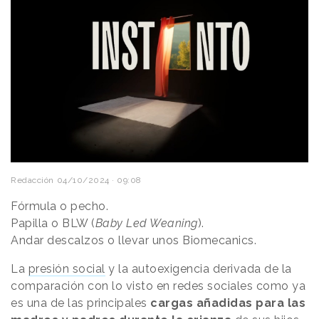
Redacción
04/10/2024 · 09:08
Fórmula o pecho.
Papilla o BLW (
Baby Led Weaning
).
Andar descalzos o llevar unos Biomecanics.
La
presión social
y la autoexigencia derivada de la
comparación con lo visto en redes sociales como ya
es una de las principales
cargas añadidas para las