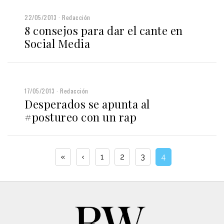
22/05/2013
Redacción
8 consejos para dar el cante en
Social Media
17/05/2013
Redacción
Desperados se apunta al
#postureo con un rap
«
‹
1
2
3
4