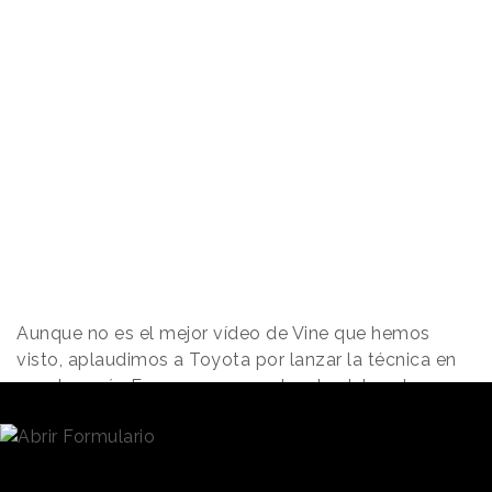
Aunque no es el mejor vídeo de Vine que hemos
visto, aplaudimos a Toyota por lanzar la técnica en
nuestro país. Esperamos que el resto del sector se
ponga las pilas pronto en este medio.