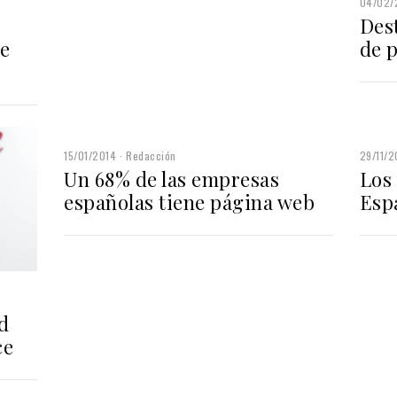
04/02/
Dest
de
de 
15/01/2014
Redacción
29/11/2
Un 68% de las empresas
Los
españolas tiene página web
Esp
d
ce