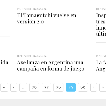
25/11/2013
Redacción
04/11/2
El Tamagotchi vuelve en
Insp
versión 2.0
tre
inn
últ
16/10/2013
Redacción
15/10/2
lida
Axe lanza en Argentina una
La f
campaña en forma de juego
Ang
«
‹
...
76
77
78
79
80
›
»