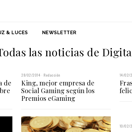
UZ & LUCES
NEWSLETTER
Todas las noticias de Digita
28/02/2014
Redacción
14/02/
a de
King, mejor empresa de
Fra
obre
Social Gaming según los
feli
Premios eGaming
10/02/