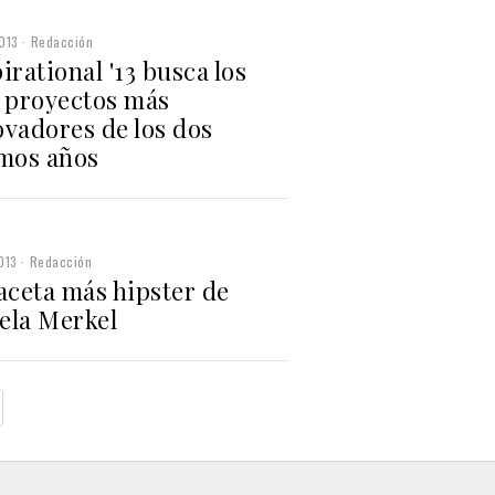
013
Redacción
irational '13 busca los
s proyectos más
ovadores de los dos
imos años
013
Redacción
aceta más hipster de
ela Merkel