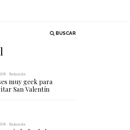
BUSCAR
l
2014
Redacción
ses muy geek para
citar San Valentín
2014
Redacción