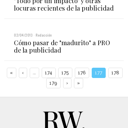
"Todo por un impacto" y otras
locuras recientes de la publicidad
02/04/2013
Redacción
Cómo pasar de "madurito" a PRO
de la publicidad
«
‹
...
174
175
176
177
178
179
›
»