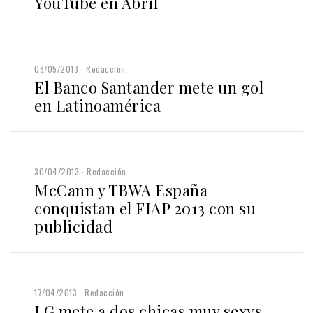
YouTube en Abril
08/05/2013
Redacción
El Banco Santander mete un gol
en Latinoamérica
30/04/2013
Redacción
McCann y TBWA España
conquistan el FIAP 2013 con su
publicidad
17/04/2013
Redacción
LG mete a dos chicas muy sexys