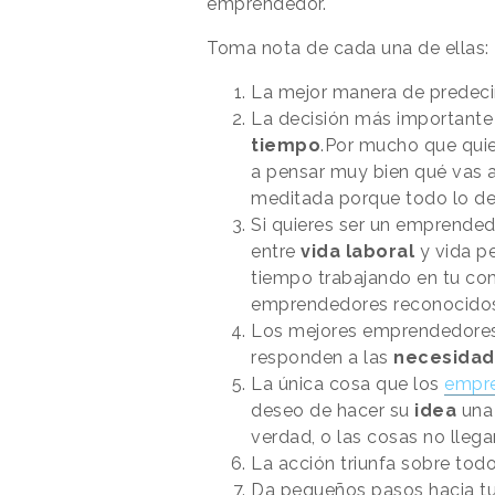
emprendedor.
Toma nota de cada una de ellas:
La mejor manera de predeci
La decisión más important
tiempo
.
Por mucho que quie
a pensar muy bien qué vas 
meditada porque todo lo d
Si quieres ser un emprended
entre
vida laboral
y vida pe
tiempo trabajando en tu co
emprendedores reconocidos 
Los mejores emprendedores 
responden a las
necesidad
La única cosa que los
empre
deseo de hacer su
idea
una 
verdad, o las cosas no llega
La acción triunfa sobre tod
Da pequeños pasos hacia tu