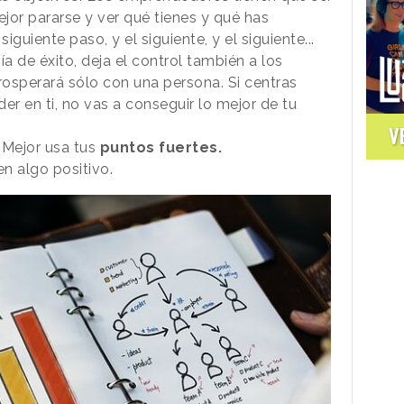
ejor pararse y ver
qué
tienes y
qué
has
iguiente paso, y el siguiente, y el siguiente...
a de éxito, deja el control también a los
osperará sólo con una persona. Si centras
der en ti, no vas a conseguir lo mejor de tu
V
 Mejor usa tus
puntos fuertes.
n algo positivo.