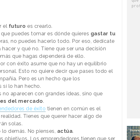
pro
r el
futuro
es crearlo.
e que puedes tomar es dónde quieres
gastar tu
ras, no puedes hacerlo todo. Por eso, dedícate
a hacer y
qué
no. Tiene que ser una decisión
emás que hagas dependerá de ello.
or con éxito asume que no hay un equilibrio
rsonal. Esto no quiere decir que pases todo el
mpañía. Pero es un hecho que los
sí lo han hecho.
no aparecen con grandes ideas, sino que
es del mercado
.
ndedores de éxito
tienen en común es el
realidad. Tienes que querer hacer algo de
rán solas.
o lo demás. No pienses,
actúa
.
s objetivos.
Los emprendedores tienen que ser