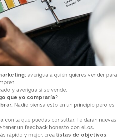
arketing
: averigua a
quién
quieres vender para
ompren.
ado y averigua si se vende.
go que yo compraría
?
brar.
Nadie piensa esto en un principio pero es
ta
con la que puedas consultar. Te darán nuevas
de tener un feedback honesto con ellos.
ás rápido y mejor, crea
listas de objetivos
.