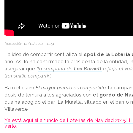
Redacción
12/11/2014 · 11:51
La idea de compartir centraliza el
spot de la Lotería
año. Así lo ha confirmado la presidenta de la entidad, 
asegurar que
“
la campaña de
Leo Burnett
refleja el va
transmitir: compartir”.
Bajo el claim
El mayor premio es compartirlo
, la campañ
dosis de ternura a los agraciados con
el gordo de Na
que ha acogido el bar ‘La Muralla’, situado en el barrio
Villaverde.
Ya está aquí el anuncio de Loterías de Navidad 2015! Ha
verlo.