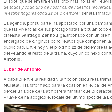
El spot, que se emitirá en las próximas horas en Telev
de todos y cada uno de nosotros, de nuestros recuerdos
nuestros hogares cada 22 de diciembre”
, señala Inmacu
La agencia, por su parte, ha apostado por una campa
que las vivencias de sus protagonistas articulan todo el 
cineasta
Santiago Zannou
, galardonado con un premi
encargado de dirigir los ocho relatos que componen l
publicidad. Entre hoy y el próximo 22 de diciembre la a
desvelando el resto de la trama, cuyo único nexo com
Antonio.
El bar de Antonio
A caballo entre la realidad y la ficción discurre la trama
Muralla’
. Transformado para la ocasión en "el bar de An
perder un ápice de la atmósfera familiar que lo caracter
Villaverde ha acogido el rodaje del último spot de la
Lo