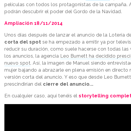
películas con todos los protagonistas de la campaña. As
podrán descubrir el poder del Gordo de la Navidad.
Ampliación
18/11/2014
Unos días después de lanzar el anuncio de la Lotería d
corta del spot
se ha empezado a emitir ya por televi
reducir su duración, como suele hacerse con todas las 
los anuncios, la agencia
Leo Burnett ha decidido prescin
nuevo spot
. Así, la imagen de Manuel siendo entrevista
mujer bajando a abrazarle en plena emisión en directo 
versión corta del anuncio. Y eso que desde Leo Burnet
prescindirían del
cierre del anuncio...
En cualquier caso, aquí tenéis el
storytelling comple