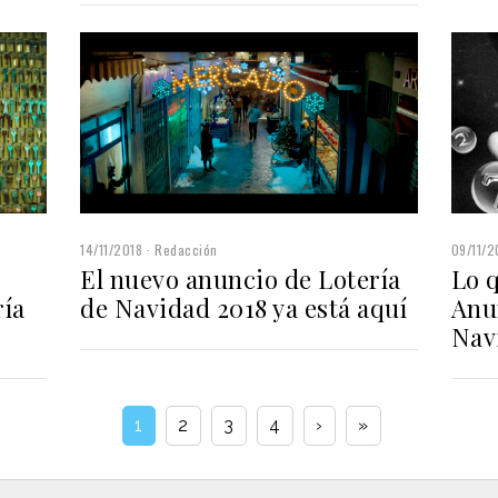
14/11/2018
Redacción
09/11/2
El nuevo anuncio de Lotería
Lo q
ría
de Navidad 2018 ya está aquí
Anu
Nav
1
2
3
4
›
»