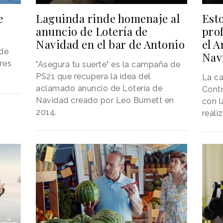
Laguinda rinde homenaje al
Esto
e
anuncio de Lotería de
pro
Navidad en el bar de Antonio
el A
de
Nav
res
"Asegura tu suerte" es la campaña de
PS21 que recupera la idea del
La c
aclamado anuncio de Lotería de
Cont
Navidad creado por Leo Burnett en
con l
2014.
reali