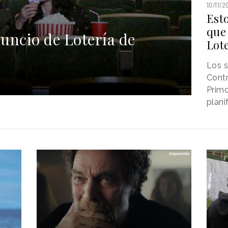
10/11/2
Esto
que
nuncio de Lotería de
Lot
Los s
Cont
Primo
plani