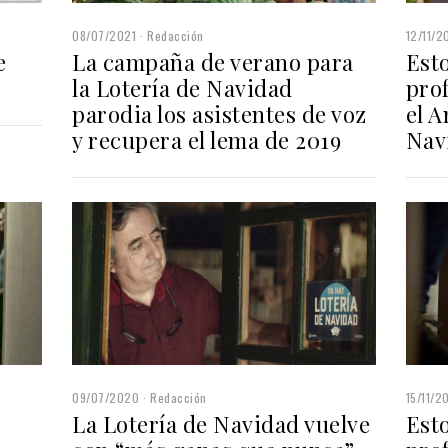
08/07/2021
Redacción
12/11/2
e
La campaña de verano para
Esto
la Lotería de Navidad
pro
parodia los asistentes de voz
el A
y recupera el lema de 2019
Nav
09/07/2020
Redacción
15/11/2
La Lotería de Navidad vuelve
Esto