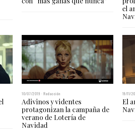
con “más ganas que nunca”
pro
el a
Nav
10/07/2019
Redacción
19/11/2
el
Adivinos y videntes
El a
protagonizan la campaña de
Navi
verano de Lotería de
Navidad