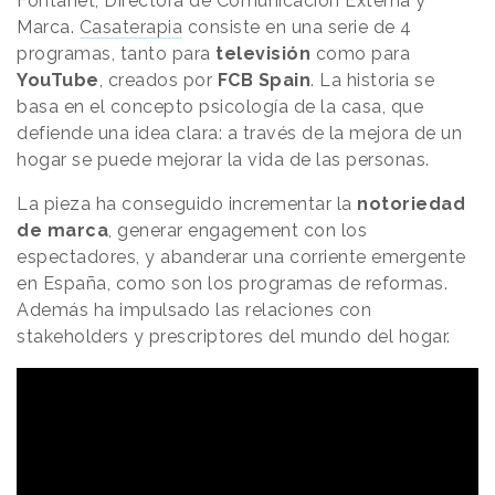
Fontanet, Directora de Comunicación Externa y
Marca.
Casaterapia
consiste en una serie de 4
programas, tanto para
televisión
como para
YouTube
, creados por
FCB Spain
. La historia se
basa en el concepto psicología de la casa, que
defiende una idea clara: a través de la mejora de un
hogar se puede mejorar la vida de las personas.
La pieza ha conseguido incrementar la
notoriedad
de marca
, generar engagement con los
espectadores, y abanderar una corriente emergente
en España, como son los programas de reformas.
Además ha impulsado las relaciones con
stakeholders y prescriptores del mundo del hogar.