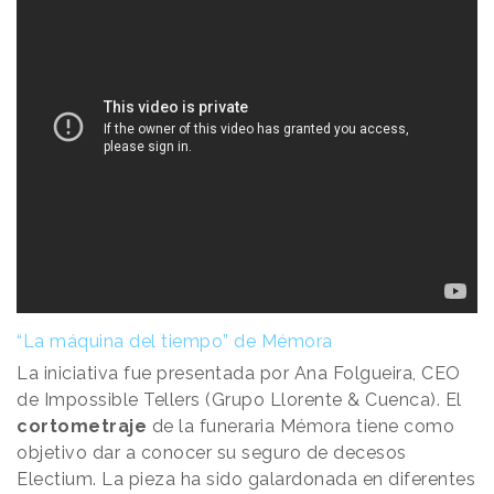
“La máquina del tiempo” de Mémora
La iniciativa fue presentada por Ana Folgueira, CEO
de Impossible Tellers (Grupo Llorente & Cuenca). El
cortometraje
de la funeraria Mémora tiene como
objetivo dar a conocer su seguro de decesos
Electium. La pieza ha sido galardonada en diferentes