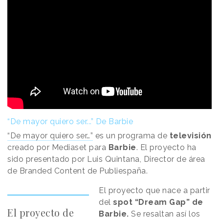
“De mayor quiero ser...” De Barbie
“De mayor quiero ser…”
es un programa de
televisión
creado por Mediaset para
Barbie
. El proyecto ha
sido presentado por Luis Quintana, Director de área
de Branded Content de Publiespaña.
El proyecto que nace a partir
del
spot “Dream Gap” de
El proyecto de
Barbie.
Se resaltan así los