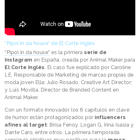
“Pipol in da house“ de El Corte Inglés
“Pipol in da house”
es la primera
serie de
Instagram
en España, creada por Animal Maker para
El Corte Inglés
. El caso fue explicado por Caroline
LE, Responsable de Marketing de marcas propias de
moda joven Ella; Julio Rosado, Creative Art Director;
y Luis Movilla, Director de Branded Content en
Animal Maker.
Con un formato innovador, los 8 capítulos en clave
de humor están protagonizados por
influencers
afines al target
: Brisa Fenoy, Logan G, Irina Isasia y
Dante Caro, entre otros. La primera temporada
consiguió objetivos muy positivos para la
marca
: