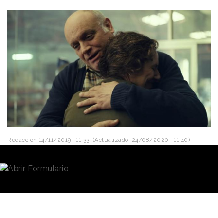
Redacción
14/11/2019 · 11:33
(Actualizado: 24/08/2020 · 11:40)
El nuevo anuncio de
Lotería de Navidad
ya está aquí.
Es uno de los más esperados en España y en esta
ocasión la campaña lleva por título "Unidos por un
décimo".
Un anuncio contado en cuatro historias