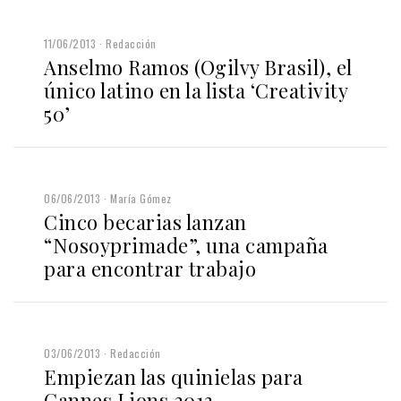
11/06/2013
Redacción
Anselmo Ramos (Ogilvy Brasil), el
único latino en la lista ‘Creativity
50’
06/06/2013
María Gómez
Cinco becarias lanzan
“Nosoyprimade”, una campaña
para encontrar trabajo
03/06/2013
Redacción
Empiezan las quinielas para
Cannes Lions 2013