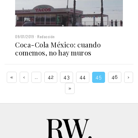
09/01/2019
Redacción
Coca-Cola México: cuando
comemos, no hay muros
«
‹
...
42
43
44
45
46
›
»