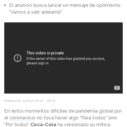
El anuncio busca lanzar un mensaje de optimismo:
"Vamos a salir adelante"
Redacción
23/04/2020 · 18:01
En estos momentos difíciles de pandemia global por
el
coronavirus
no toca hacer algo "Para todos" sino
"Por todos".
Coca-Cola
ha versionado su mítica