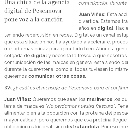
Una chica de la agencia
comunicación durante
digital de Pescanova
Juan Viñas:
Esta acci
pone voz a la canción
divertida. Estamos t
años en
digital
. Haci
teniendo repercusión en redes. Digital es un canal estu
que esta situación nos ha ayudado a acelerar el proces
método más eficaz para ejecutarlo bien. Ahora la gen
colgada de
digital
y necesita la frescura que nosotro
comunicación de las marcas en general está siendo 
durante la cuarentena, como si todas tuviesen lo mism
queremos
comunicar otras cosas
.
RW.
¿Y cuál es el mensaje de Pescanova para el confina
Juan Viñas:
Queremos que sean los
marineros
los qu
lema de marca es
"No perdamos nuestra frescura"
. Ten
alimentar bien a la población con la proteína del pesca
mayor calidad, pero queremos que esa proteína llegue 
obligación nutricional, sino
disfrutándola
. Por eso in