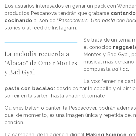
Los usuarios interesados en ganar un pack con Wonder
productos Pescanova tendrán que grabarse
cantando,
cocinando
al son de
“Pescacovers- Una pasta con bac
stories o al feed de Instagram.
Se trata de un tema m
el conocido
reggaet
La melodía recuerda a
Montes y Bad Gyal, pe
"Alocao" de Omar Montes
musical más cercano a
compuesta
ad hoc
.
y Bad Gyal
La voz femenina canta
pasta con bacalao:
desde cortar la cebolla y el pimi
sofreír en la sartén, hasta añadir el tomate.
Quienes bailen o canten la Pescacover, podrán además s
que, de momento, es una imagen única y repetida del ma
canción.
La campaña,
de la
agencia digital
Making Science
, o