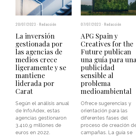
20/07/2023
Redacción
07/07/2023
Redacción
La inversión
APG Spain y
gestionada por
Creatives for the
las agencias de
Future publican
medios crece
una guía para un
ligeramente y se
publicidad
mantiene
sensible al
liderada por
problema
Carat
medioambiental
Según el análisis anual
Ofrece sugerencias y
de InfoAdex, estas
orientación para las
agencias gestionaron
diferentes fases del
3.410,9 millones de
proceso de creación d
euros en 2022.
campañas. La guía se