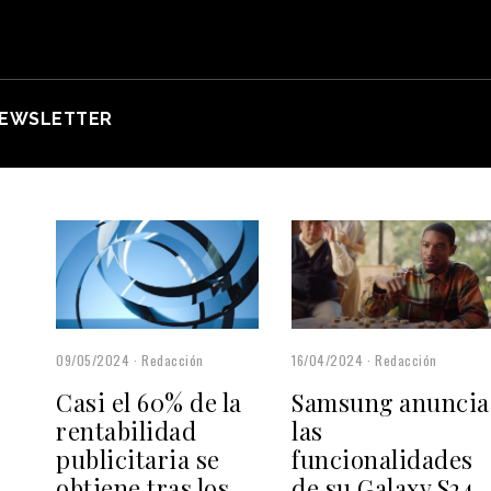
EWSLETTER
09/05/2024
Redacción
16/04/2024
Redacción
Casi el 60% de la
Samsung anuncia
rentabilidad
las
publicitaria se
funcionalidades
obtiene tras los
de su Galaxy S24