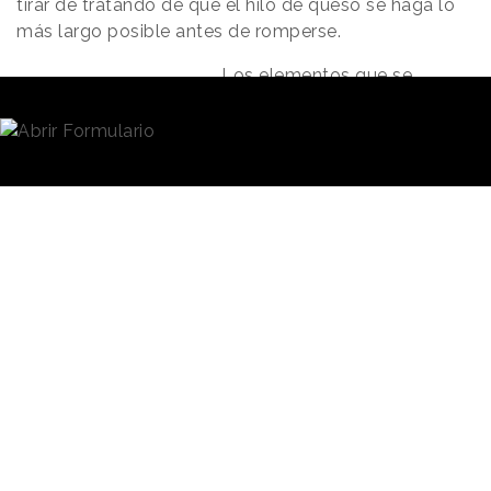
tirar de tratando de que el hilo de queso se haga lo
más largo posible antes de romperse.
Los elementos que se
pusieron en juego en el
Se creó una
proyecto de la marca fueron
montaña de
una montaña de nachos de
15 metros de ancho y 4,3
nachos de 15
metros de alto situada en l
a
metros de ancho
zona de Cheddar Gorge,
y 4,3 metros de
lugar de origen del queso
alto
más famoso de Reino Unido;
un chip de Doritos de 1,2
metros de longitud; un
helicóptero; un piloto especializado; una fecha, el 16
de septiembre,
Día Nacional del Guacamole
, y un
objetivo: batir el récord mundial de tira de queso más
larga, que finalmente se consiguió.
Todo el asunto formaba parte de
la campaña