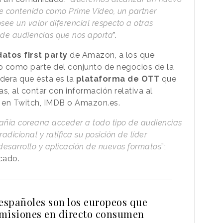
e contenido como Prime Video, un partner
see un valor diferencial respecto a otras
de audiencias que nos aporta
”.
datos first party
de Amazon, a los que
o como parte del conjunto de negocios de la
era que ésta es la
plataforma de OTT
que
s, al contar con información relativa al
en Twitch, IMDB o Amazon.es.
añía coreana acceder a todo tipo de audiencias
adicional y ratifica su posición de líder
esarrollo y aplicación de nuevos formatos
”;
icado.
 españoles son los europeos que
misiones en directo consumen