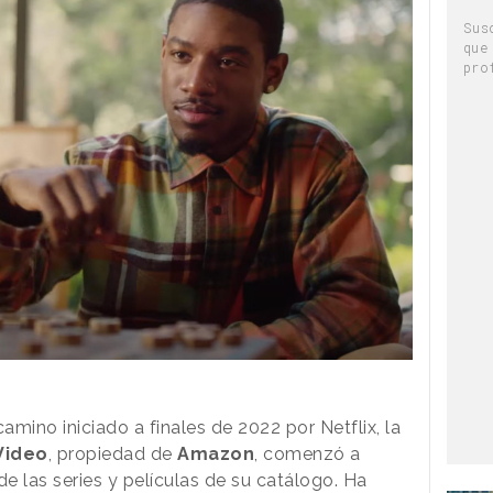
Sus
que
pro
mino iniciado a finales de 2022 por Netflix, la
Video
, propiedad de
Amazon
, comenzó a
de las series y películas de su catálogo. Ha