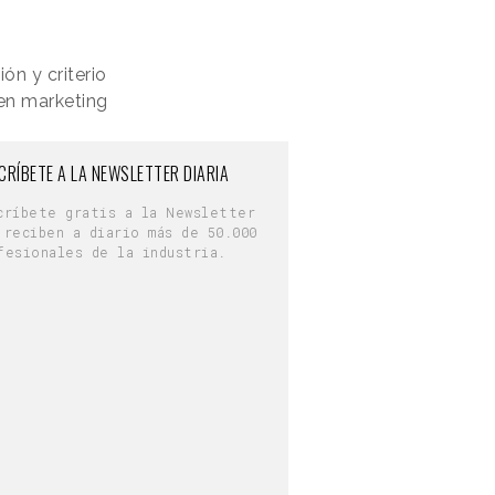
ón y criterio
en marketing
CRÍBETE A LA NEWSLETTER DIARIA
críbete gratis a la Newsletter
 reciben a diario más de 50.000
fesionales de la industria.