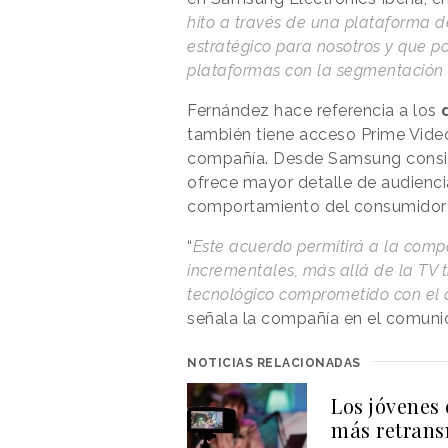
hito a través de una plataforma d
estratégico para nosotros y que po
plataformas con la segmentación 
Fernández hace referencia a los
también tiene acceso Prime Vide
compañía. Desde Samsung consid
ofrece mayor detalle de audiencia
comportamiento del consumidor 
“
Este acuerdo permitirá a la comp
incrementales, más allá de la TV tr
tecnológico comprometido con el d
señala la compañía en el comun
NOTICIAS RELACIONADAS
Los jóvenes
más retrans