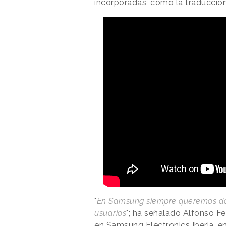
incorporadas, como la traducció
"
En Samsung siempre queremos dar
usuarios
"; ha señalado Alfonso 
en Samsung Electronics Iberia, e