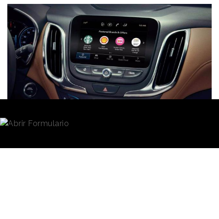
Redacción
15/04/2021 · 11:42
Los
coches
conectados se han convertido en
gadget sobre ruedas desde los que se pueden hacer
múltiples acciones. Algunas marcas han apostado
por la
integración del vehículo en el universo
del Internet de las Cosas
, conectándolo por
medio de su software a, por ejemplo, casas