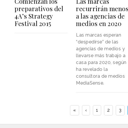
Comienzan los
Las marcas
preparativos del
recurrirán meno
4A’s Strategy
a las agencias de
Festival 2015
medios en 2020
Las marcas esperan
“despedirse” de las
agencias de medios y
llevarse más trabajo a
casa para 2020, según
ha revelado la
consultora de medios
MediaSense.
«
‹
1
2
3