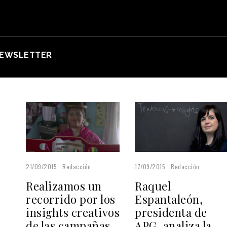
EWSLETTER
21/09/2015
Redacción
17/09/2015
Redacción
Realizamos un
Raquel
recorrido por los
Espantaleón,
insights creativos
presidenta de
de las campañas
APG, analiza la