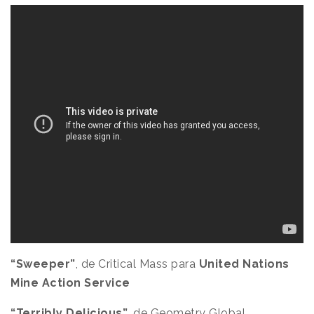
“Sweeper”
, de Critical Mass para
United Nations
Mine Action Service
“Terribly Delicious”
, de Geometry Global