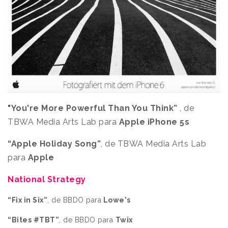
"You're More Powerful Than You Think”
, de
TBWA Media Arts Lab para
Apple iPhone 5s
“Apple Holiday Song”
, de TBWA Media Arts Lab
para
Apple
National Strategy
“Fix in Six”
, de BBDO para
Lowe's
“Bites #TBT”
, de BBDO para
Twix