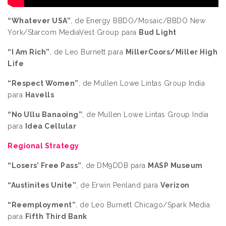
“Whatever USA”
, de Energy BBDO/Mosaic/BBDO New
York/Starcom MediaVest Group para
Bud Light
“I Am Rich”
, de Leo Burnett para
MillerCoors/Miller High
Life
“Respect Women”
, de Mullen Lowe Lintas Group India
para
Havells
“No Ullu Banaoing”
, de Mullen Lowe Lintas Group India
para
Idea Cellular
Regional Strategy
“Losers’ Free Pass”
, de DM9DDB para
MASP Museum
“Austinites Unite”
, de Erwin Penland para
Verizon
“Reemployment”
, de Leo Burnett Chicago/Spark Media
para
Fifth Third Bank