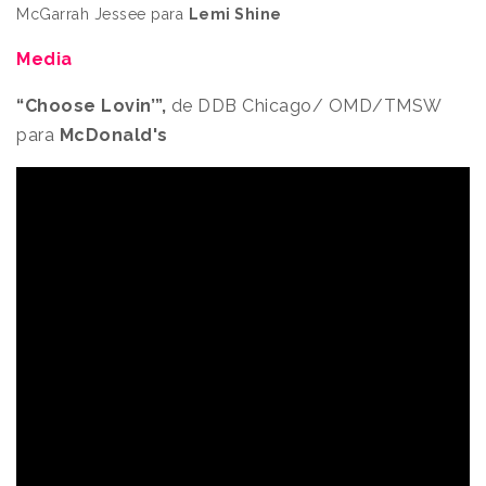
McGarrah Jessee para
Lemi Shine
Media
“Choose Lovin’”,
de DDB Chicago/ OMD/TMSW
para
McDonald's