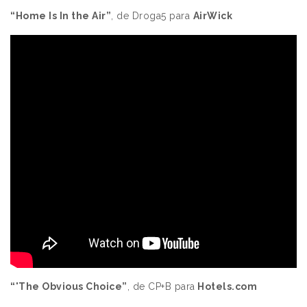
“Home Is In the Air”
, de Droga5 para
AirWick
“'The Obvious Choice”
, de CP+B para
Hotels.com