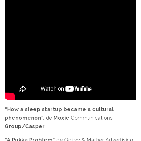
“How a sleep startup became a cultural
phenomenon”,
de
Moxie
Communications
Group/Casper
“A Pukka Problem”
de Ogilvy & Mather Advertising