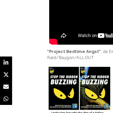
“Project Bedtime Angst”
, de 
Raid/Baygon/ALLOUT