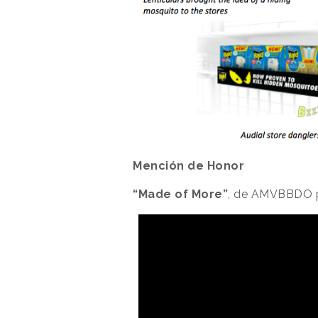
Mención de Honor
“Made of More”
, de AMVBBDO p