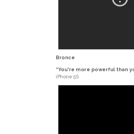
Bronce
“You're more powerful than yo
iPhone 5S