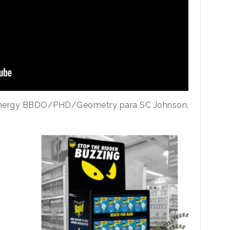
Energy BBDO/PHD/Geometry para SC Johnson,