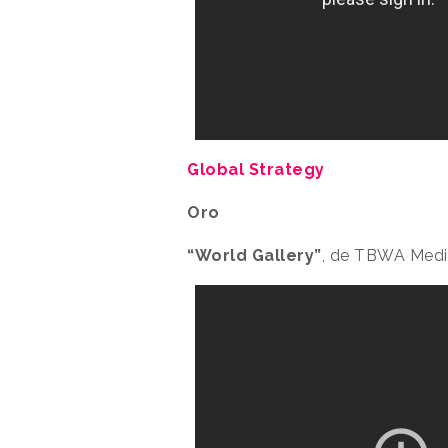
Global Strategy
Oro
“World Gallery”
, de TBWA Media