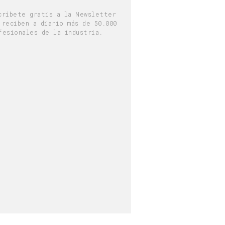
críbete gratis a la Newsletter
 reciben a diario más de 50.000
fesionales de la industria.