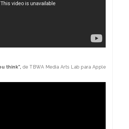
u think”,
de TBWA Media Arts Lab para Apple