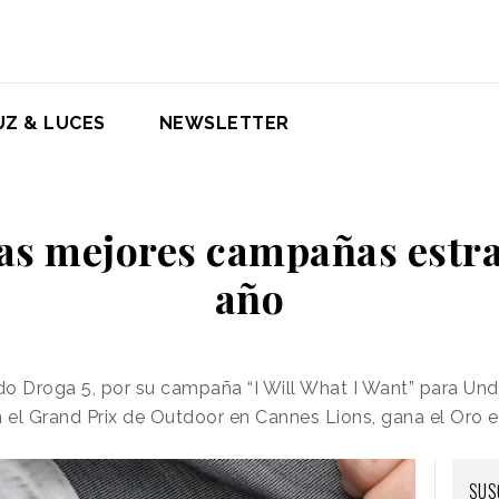
UZ & LUCES
NEWSLETTER
las mejores campañas estra
año
ido Droga 5, por su campaña “I Will What I Want” para Un
n el Grand Prix de Outdoor en Cannes Lions, gana el Oro 
SUS