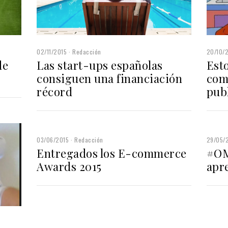
02/11/2015
Redacción
20/10/
de
Las start-ups españolas
Esto
consiguen una financiación
comp
récord
publ
03/06/2015
Redacción
29/05/
Entregados los E-commerce
#OM
Awards 2015
apr