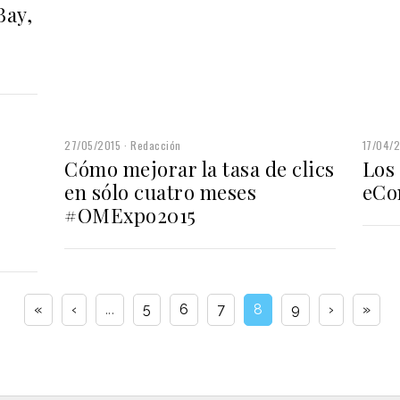
Bay,
27/05/2015
Redacción
17/04/
Cómo mejorar la tasa de clics
Los
en sólo cuatro meses
eCo
#OMExpo2015
«
‹
...
5
6
7
8
9
›
»