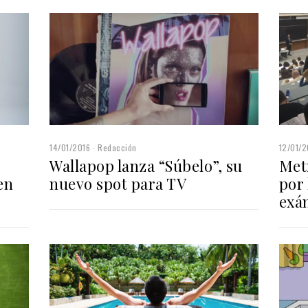
14/01/2016
Redacción
12/01/2
Wallapop lanza “Súbelo”, su
Metr
en
nuevo spot para TV
por 
exá