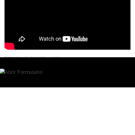
Redacción
20/05/2021 · 12:07
La conocida historia bíblica de David y el gigante
Goliat, metáfora universal de la lucha victoriosa del
pequeño contra el grande, es la inspiración de
“Negocio Ilimitable”, la nueva campaña de
Vodafone
. La acción se dirige a las microempresas,
parte fundamental del tejido económico español, y
la creatividad es de
Sra. Rushmore
, agencia titular
de la cuenta de la marca.
La pieza central de la