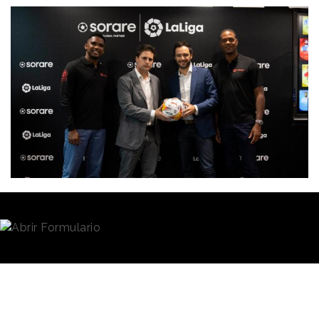
Redacción
09/09/2021 · 12:36
De izqda. a dcha., Samuel Eto'o, Óscar Mayo (LaLiga),
Nicolas Julia (Sorare) y Patrick Kluivert, después de la
rueda de prensa de presentación del acuerdo.
“Buscamos constantemente maneras de innovar y de
interactuar con los fans en todo el mundo. Y el
acuerdo con Sorare presenta grandes oportunidades