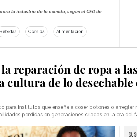
 para la industria de la comida, según el CEO de
Bebidas
Comida
Alimentación
a la reparación de ropa a la
a cultura de lo desechable
bra
va a ser un ingrediente protagonista en el
s. Ya lo ha sido en redes sociales con
, que ha promovido la ingesta de fibra en la
to para institutos que enseña a coser botones o arreglar 
tre otras cosas, ayudar a la salud intestinal o
abilidades perdidas en generaciones criadas en la era del f
 en la propuesta de las compañías, incluida la
SUS