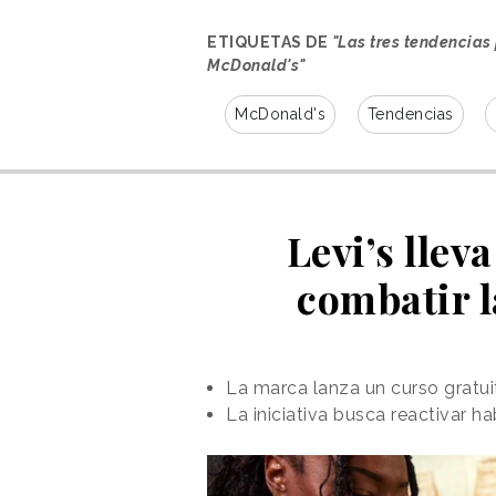
ETIQUETAS DE
"Las tres tendencias
McDonald's"
McDonald's
Tendencias
Levi’s llev
combatir l
El auge de la fibra
Kempczinski considera que
la fi
sector durante los próximos mese
tendencias como el “fibermaxxing”
La marca lanza un curso gratui
dieta diaria como fórmula para, en
La iniciativa busca reactivar h
rebajar los niveles de colesterol.
La forma en que esto se traducirá