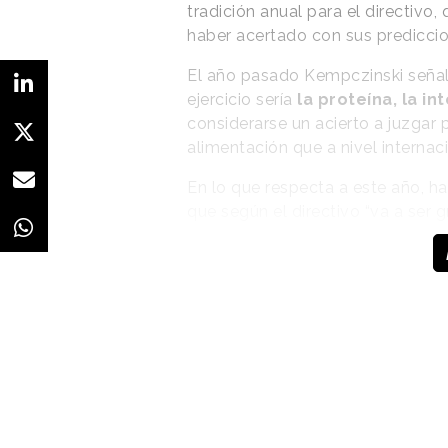
tradición anual para el directivo,
haber acertado con sus predicci
El año pasado Kempczinski señaló
ejercicio sería
la proteína, la int
considerarse un acierto a juzgar 
alimentación que a nivel internac
En lo que respecta a este año, ha
que según el directivo “va a ser 
una gran tendencia en alimentaci
que “vamos a ver mucho este añ