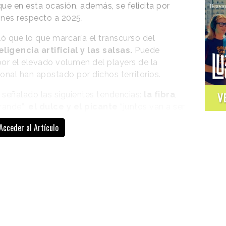
 que en esta ocasión, además, se felicita por
ones respecto a 2025.
 que lo que marcaría el transcurso del
eligencia artificial y las salsas.
Puede
por el elevado volumen del players de la
ional han apostado por dichos territorios.
 señalado las siguientes tendencias:
la fibra
,
V
grande”;
el dulce y el picante
“juntos van a ser
ón”; y la
innovación en bebidas
, algo de lo
Acceder al Artículo
o”.