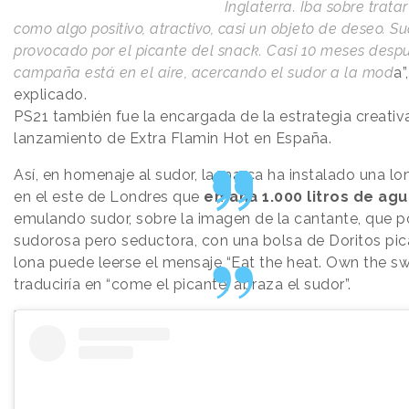
Inglaterra. Iba sobre tratar
como algo positivo, atractivo, casi un objeto de deseo. S
provocado por el picante del snack. Casi 10 meses despu
campaña está en el aire, acercando el sudor a la mod
a”
explicado.
PS21 también fue la encargada de la estrategia creativa
lanzamiento de Extra Flamin Hot en España.
Así, en homenaje al sudor, la marca ha instalado una lo
en el este de Londres que
emana 1.000 litros de agu
emulando sudor,
sobre la imagen de la cantante, que 
sudorosa pero seductora, con una bolsa de Doritos pica
lona puede leerse el mensaje “Eat the heat. Own the sw
traduciría en “come el picante, abraza el sudor”.