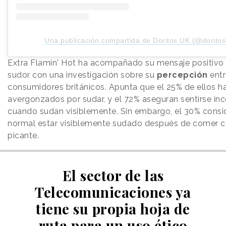
Una publicación compartida de Doritos UK (@doritos
Extra Flamin' Hot ha acompañado su mensaje positivo 
sudor con una investigación sobre su
percepción
entr
consumidores británicos. Apunta que el 25% de ellos h
avergonzados por sudar, y el 72% aseguran sentirse i
cuando sudan visiblemente. Sin embargo, el 30% consi
normal estar visiblemente sudado después de comer 
picante.
El sector de las
Telecomunicaciones ya
tiene su propia hoja de
ruta para un uso ético