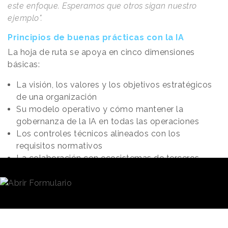
este enfoque. Esperamos que otros sigan nuestro
ejemplo".
Principios de buenas prácticas con la IA
La hoja de ruta se apoya en cinco dimensiones
básicas:
La visión, los valores y los objetivos estratégicos
de una organización
Su modelo operativo y cómo mantener la
gobernanza de la IA en todas las operaciones
Los controles técnicos alineados con los
requisitos normativos
La colaboración con ecosistemas de terceros
La gestión del cambio corporativo y las
estrategias de comunicación
Para cada una de estas dimensiones, la hoja de ruta
guiará a las organizaciones a
tomar las medidas
adecuadas para utilizar la IA de forma