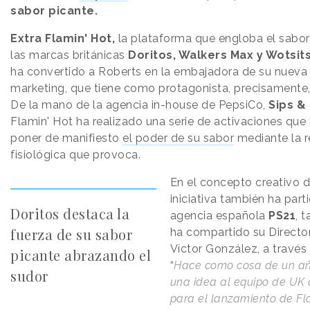
sabor picante.
Extra Flamin' Hot,
la plataforma que engloba el sabor
las marcas británicas
Doritos, Walkers Max y Wotsit
ha convertido a Roberts en la embajadora de su nueva
marketing, que tiene como protagonista, precisamente,
De la mano de la agencia in-house de PepsiCo,
Sips &
Flamin' Hot ha realizado una serie de activaciones que
poner de manifiesto
el poder de su sabor
mediante la r
fisiológica que provoca.
En el concepto creativo d
iniciativa también ha part
Doritos destaca la
agencia española
PS21
, 
fuerza de su sabor
ha compartido su Director
Víctor González, a través
picante abrazando el
“
Hace como cosa de un a
sudor
una idea al equipo de UK
para el lanzamiento de Fl