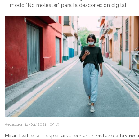
modo “No molestar” para la desconexión digital
Redacción
14/04/2021 · 09:19
Mirar Twitter al despertarse, echar un vistazo a
las not