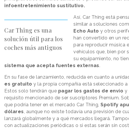
infoentretenimiento sustitutivo.
Así, Car Thing está pe
similar a soluciones co
Car Thing es una
Echo Auto
y otros perif
solución útil para los
han convertido en un rec
para reproducir música 
coches más antiguos
vehículos que, bien por 
su equipamiento, no tie
sistema que acepta fuentes externas
.
En su fase de lanzamiento, reducida en cuanto a unida
es gratuito
y la propia compañía está seleccionado a l
Estos solo tendrán que
pagar los gastos de envío
y 
requisito mencionado de ser suscriptores Premium. Sob
que podría tener en el mercado Car Thing,
Spotify apu
dólares
, aunque no existe todavía una previsión de c
lanzará globalmente y a qué mercados llegará. Tampoc
con actualizaciones periódicas o si estas serán sin cost