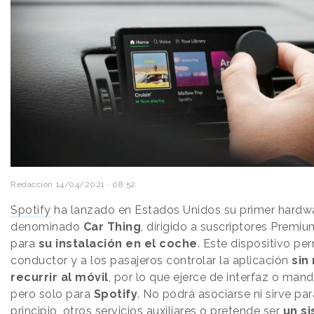
Redacción
14/04/2021 · 08:52
Spotify
ha lanzado en Estados Unidos su primer hardwa
denominado
Car Thing
, dirigido a suscriptores Premi
para
su instalación en el coche
. Este dispositivo per
conductor y a los pasajeros controlar la aplicación
sin
recurrir al móvil
, por lo que ejerce de interfaz o mand
pero solo para
Spotify
. No podrá asociarse ni sirve par
principio, otros servicios auxiliares o pretende ser
un s