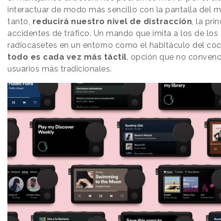
interactuar de modo más sencillo con la pantalla del mó
tanto,
reducirá nuestro nivel de distracción
, la pri
accidentes de tráfico. Un mando que imita a los de los
radiocasetes en un entorno como el habitáculo del co
todo es cada vez más táctil
, opción que no convenc
usuarios más tradicionales.