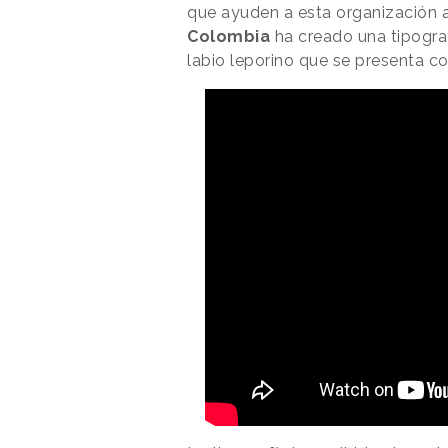
que ayuden a esta organización a 
Colombia
ha creado una tipograf
labio leporino que se presenta c