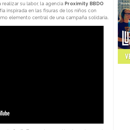
realizar su labor, la agencia
Proximity BBDO
ía inspirada en las fisuras de los niños con
omo elemento central de una campaña solidaria.
V