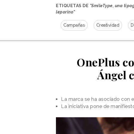
ETIQUETAS DE
"SmileType, una tipog
leporino"
Campañas
Creatividad
D
OnePlus co
Ángel 
La marca se ha asociado con el
La iniciativa pone de manifie