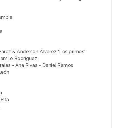
ombia
a
varez & Anderson Álvarez "Los primos"
Camilo Rodríguez
orales - Ana Rivas - Daniel Ramos
León
n
 Pita
a