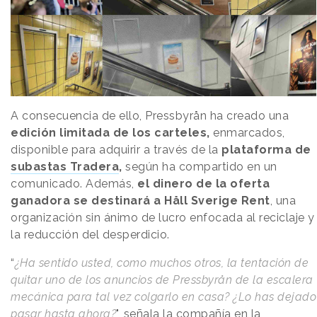
A consecuencia de ello, Pressbyrån ha creado una
edición limitada de los carteles,
enmarcados,
disponible para adquirir a través de la
plataforma de
subastas Tradera
,
según ha compartido en un
comunicado. Además,
el dinero de la oferta
ganadora se destinará a Håll Sverige Rent
, una
organización sin ánimo de lucro enfocada al reciclaje y
la reducción del desperdicio.
“
¿Ha sentido usted, como muchos otros, la tentación de
quitar uno de los anuncios de Pressbyrån de la escalera
mecánica para tal vez colgarlo en casa? ¿Lo has dejado
pasar hasta ahora?
", señala la compañía en la