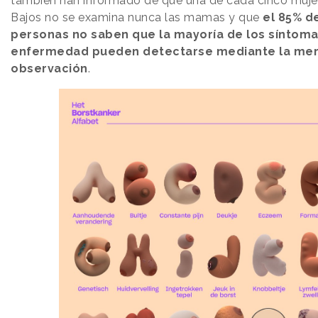
también han informado de que una de cada cinco muje
Bajos no se examina nunca las mamas y que
el 85% de
personas no saben que la mayoría de los síntoma
enfermedad pueden detectarse mediante la me
observación
.