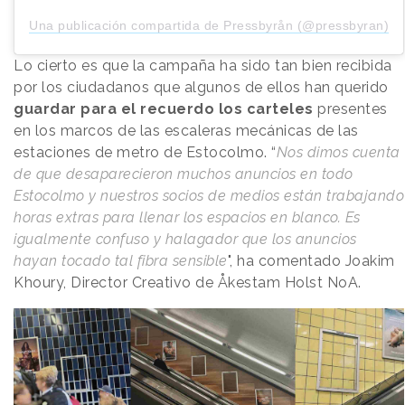
Una publicación compartida de Pressbyrån (@pressbyran)
Lo cierto es que la campaña ha sido tan bien recibida
por los ciudadanos que algunos de ellos han querido
guardar para el recuerdo los carteles
presentes
en los marcos de las escaleras mecánicas de las
estaciones de metro de Estocolmo. “
Nos dimos cuenta
de que desaparecieron muchos anuncios en todo
Estocolmo y nuestros socios de medios están trabajando
horas extras para llenar los espacios en blanco. Es
igualmente confuso y halagador que los anuncios
hayan tocado tal fibra sensible
", ha comentado Joakim
Khoury, Director Creativo de Åkestam Holst NoA.