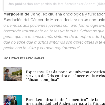
Una publicación compartida de Het Borstkanker Alfabet (@borstka
Marjiolein de Jong,
ex cirujana oncológica y fundador
Fundación del Cáncer de Mama, declara en un comuni
a demasiados pacientes jóvenes con una forma agresiv
buscando tratamiento en fases ya tardías. Sabemos qu
gente que no reconoce más síntoma de la enfermedad q
que no sabe que muchos síntomas son apreciables si te 
pecho con la vista y el tacto regularmente”.
NOTICIAS RELACIONADAS
Esperansa Grasia pone su universo creativo
servicio de Cris contra el cáncer en la webs
“Misión complicá”
Paco León desmiente “la mentira” de la
invencibilidad del Alzheimer para la Funda