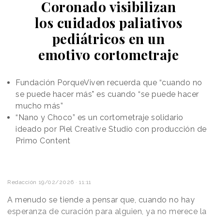
consumo del hogar; su pionerismo en el uso de
Coronado visibilizan
herramientas digitales para desarrollar la creatividad
los cuidados paliativos
o el valor que conceden al bienestar y la inteligencia
pediátricos en un
emocional.
emotivo cortometraje
Siete puntos a tener en cuenta sobre la
Generación Alpha
Buscan la calma mental
Fundación PorqueViven recuerda que “cuando no
se puede hacer más" es cuando “se puede hacer
Los miembros de esta generación han nacido en un
mucho más”
mundo permanentemente conectado, pero también
“Nano y Choco” es un cortometraje solidario
en uno que ha aprendido a
priorizar la salud
ideado por Piel Creative Studio con producción de
mental.
En este sentido, en comparación con sus
Primo Content
predecesores, que están optando por una
desconexión casi total del entorno online, los Alpha
filtran el ruido.
Según GWI, en comparación
con 2021, menos jóvenes se
Los podcasts han
mantienen al día con las