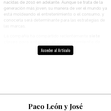
nacidas de 2010 en adelante. Aunque se trata de la
generación más joven, su manera de ver el mundo ya
está moldeando el entretenimiento o el consumo, y
conocerla será determinante para las estrategias de
las marcas.
La compañía ha compartido recientemente
siete
claves para entender el comportamiento de
este grupo social.
Sus conclusiones derivan de los
Acceder al Artículo
resultados de una investigación realizada a más de
21.500 usuarios de internet de entre 8 y 15 años. en
18 mercados, entre ellos, España; y con la que GWI
ha buscado acercarse a cómo piensan, sienten y
hacen.
Algunos de los hallazgos se alinean con lo arrojado
por un
informe realizado por Samy Alliance
a finales
de 2024, y que definía a esta generación por su
Paco León y José
madurez temprana, su influencia en los hábitos de