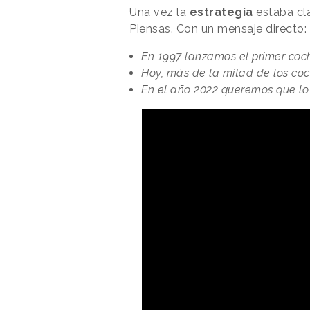
Una vez la
estrategia
estaba cl
Piensas. Con un mensaje directo:
En 1997 lanzamos el primer coch
Hoy, más de la mitad de los co
En el año 2022 queremos que lo