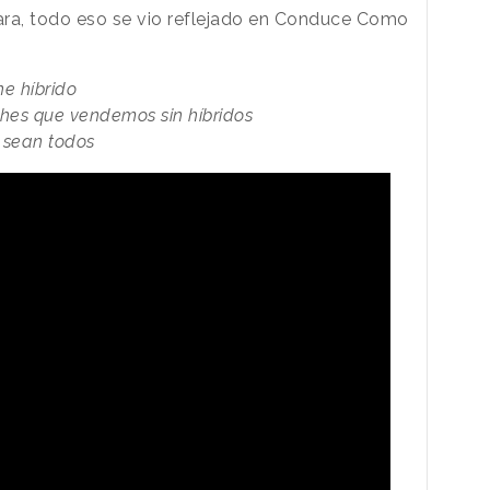
ara, todo eso se vio reflejado en Conduce Como
e híbrido
ches que vendemos sin híbridos
 sean todos