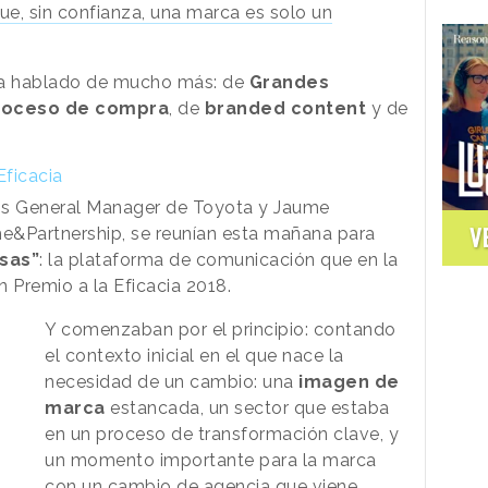
ue, sin confianza, una marca es solo un
e ha hablado de mucho más: de
Grandes
roceso de compra
, de
branded content
y de
Eficacia
s General Manager de Toyota y Jaume
V
he&Partnership, se reunían esta mañana para
sas”
: la plataforma de comunicación que en la
 Premio a la Eficacia 2018.
Y comenzaban por el principio: contando
el contexto inicial en el que nace la
necesidad de un cambio: una
imagen de
marca
estancada, un sector que estaba
en un proceso de transformación clave, y
un momento importante para la marca
con un cambio de agencia que viene