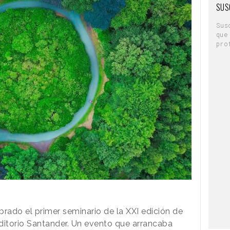
SUS
Sus
que
pro
ebrado el primer seminario de la XXI edición de
ditorio Santander. Un evento que arrancaba