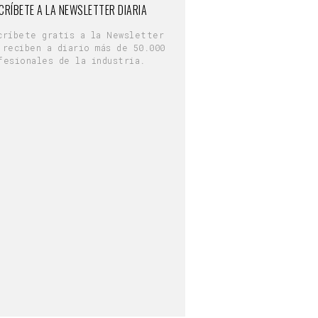
CRÍBETE A LA NEWSLETTER DIARIA
críbete gratis a la Newsletter
 reciben a diario más de 50.000
fesionales de la industria.