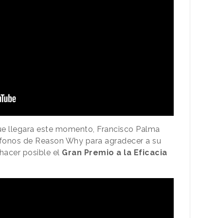
e llegara este momento, Francisco Palma
ófonos de Reason Why para agradecer a su
.. hacer posible el
Gran Premio a la Eficacia