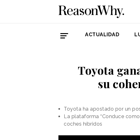
ACTUALIDAD
L
Toyota gana
su cohe
Toyota ha apostado por un pos
La plataforma “Conduce como p
coches híbridos