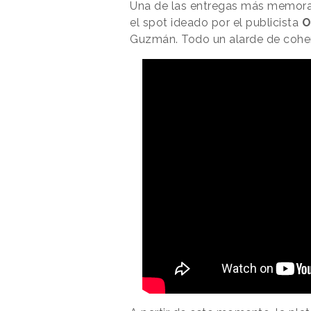
Una de las entregas más memora
el spot ideado por el publicista
O
Guzmán. Todo un alarde de coher