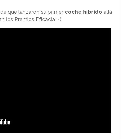
de que lanzaron su primer
coche híbrido
allá
n los Premios Eficacia ;-)