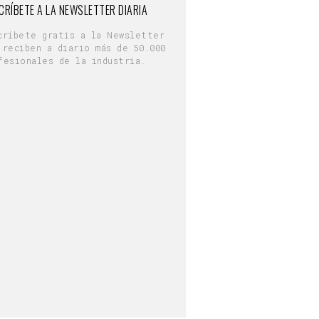
CRÍBETE A LA NEWSLETTER DIARIA
críbete gratis a la Newsletter
 reciben a diario más de 50.000
fesionales de la industria.