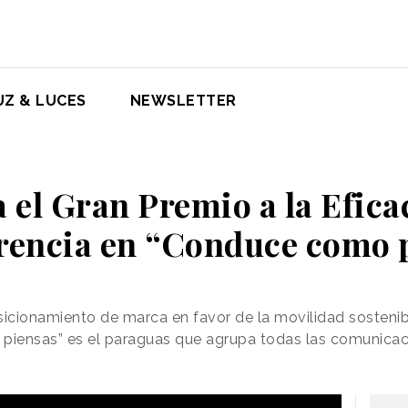
UZ & LUCES
NEWSLETTER
 el Gran Premio a la Efica
rencia en “Conduce como 
icionamiento de marca en favor de la movilidad sostenib
iensas” es el paraguas que agrupa todas las comunicaci