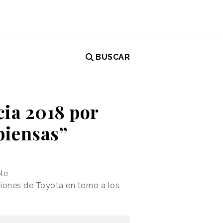
BUSCAR
cia 2018 por
piensas”
le
ones de Toyota en torno a los