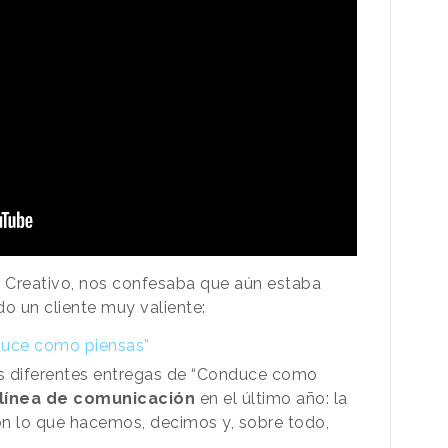
or Creativo, nos confesaba que aún estaba
do un cliente muy valiente:
duce como piensas”
las diferentes entregas de “Conduce como
línea de comunicación
en el último año: la
on lo que hacemos, decimos y, sobre todo,