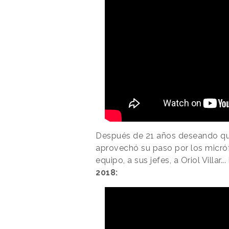
Después de 21 años deseando qu
aprovechó su paso por los micr
equipo, a sus jefes, a Oriol Villar.
2018: