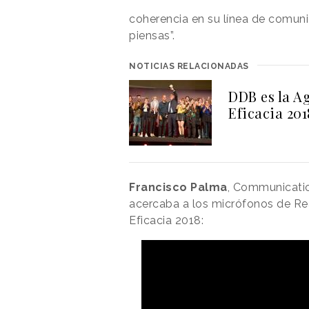
coherencia en su línea de comu
piensas”.
NOTICIAS RELACIONADAS
DDB es la A
Eficacia 201
Francisco Palma
, Communicati
acercaba a los micrófonos de Re
Eficacia 2018: