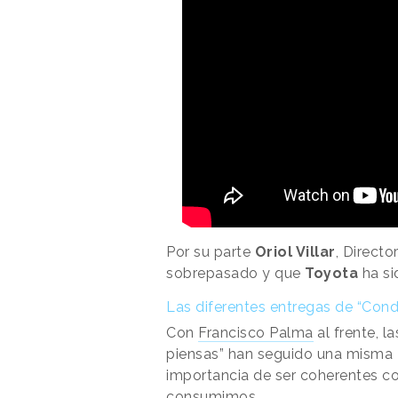
Por su parte
Oriol Villar
, Direct
sobrepasado y que
Toyota
ha si
Las diferentes entregas de “Con
Con
Francisco Palma
al frente, 
piensas” han seguido una misma
importancia de ser coherentes c
consumimos.