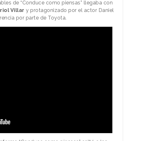
bles de “Conduce como piensas” llegaba con
riol Villar
y protagonizado por el actor Daniel
encia por parte de Toyota.