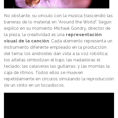
No obstante, su vínculo con la música trascendió las
barreras de lo material en “Around the World”. Según
explicó en su momento Michael Gondry, director de
la pieza, la creatividad es una
representación
visual de la canción
. Cada elemento representa un
instrumento diferente empleado en la producción
del tema: los androides dan vida a la voz robótica;
los atletas simbolizan el bajo; las nadadoras el
teclado; las calaveras las guitarras; y las momias la
caja de ritmos. Todos ellos se mueven
repetidamente en círculos simulando la reproducción
de un vinilo en un tocadiscos.