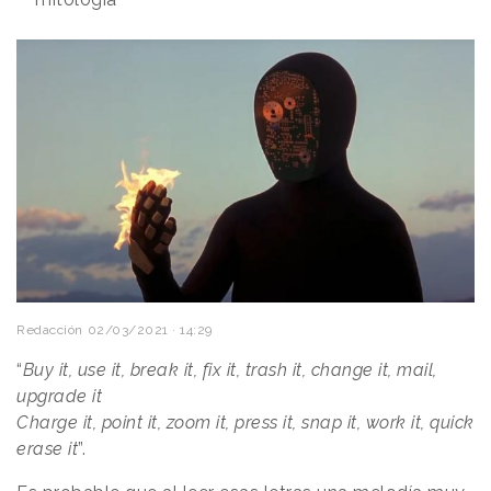
Redacción
02/03/2021 · 14:29
“
Buy it, use it, break it, fix it, trash it, change it, mail,
upgrade it
Charge it, point it, zoom it, press it, snap it, work it, quick
erase it
”.