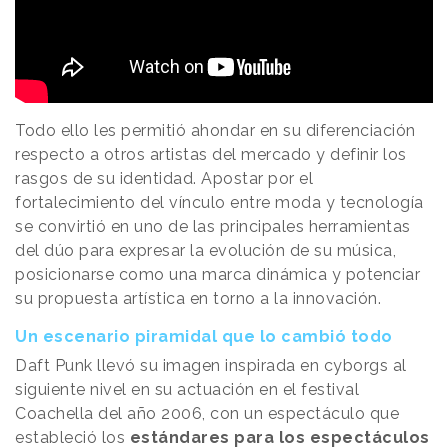
Todo ello les permitió ahondar en su diferenciación
respecto a otros artistas del mercado y definir los
rasgos de su identidad. Apostar por el
fortalecimiento del vínculo entre moda y tecnología
se convirtió en uno de las principales herramientas
del dúo para expresar la evolución de su música,
posicionarse como una marca dinámica y potenciar
su propuesta artística en torno a la innovación.
Un escenario piramidal que lo cambió todo
Daft Punk llevó su imagen inspirada en cyborgs al
siguiente nivel en su actuación en el festival
Coachella del año 2006, con un espectáculo que
estableció los
estándares para los espectáculos