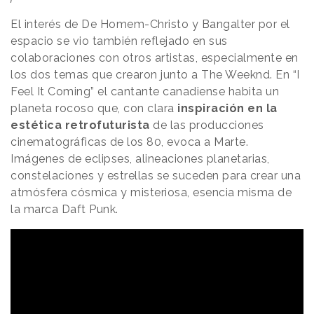
El interés de De Homem-Christo y Bangalter por el
espacio se vio también reflejado en sus
colaboraciones con otros artistas, especialmente en
los dos temas que crearon junto a The Weeknd. En “I
Feel It Coming” el cantante canadiense habita un
planeta rocoso que, con clara
inspiración en la
estética retrofuturista
de las producciones
cinematográficas de los 80, evoca a Marte.
Imágenes de eclipses, alineaciones planetarias,
constelaciones y estrellas se suceden para crear una
atmósfera cósmica y misteriosa, esencia misma de
la marca Daft Punk.