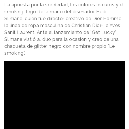
La apuesta por la sobriedad, los colores oscuros y el
smoking llegó de la mano del diseñador Hedi
Slimane, quien fue director creativo de Dior Homme -
la línea de ropa masculina de Christian Dior-, e Yves
Sanit Laurent. Ante el lanzamiento de "Get Lucky" ,
Slimane vistió al dúo para la ocasión y creó de una
chaqueta de glitter negro con nombre propio "Le
smoking".