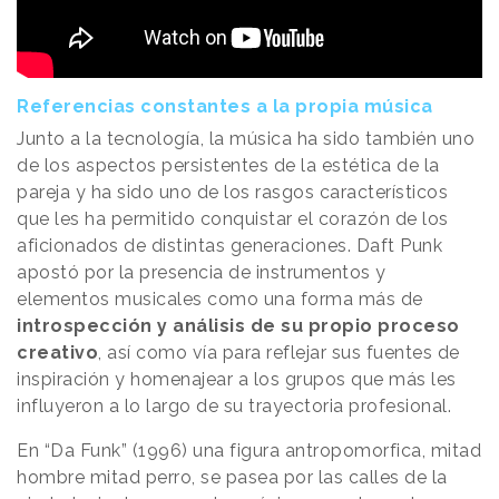
Referencias constantes a la propia música
Junto a la tecnología, la música ha sido también uno
de los aspectos persistentes de la estética de la
pareja y ha sido uno de los rasgos característicos
que les ha permitido conquistar el corazón de los
aficionados de distintas generaciones. Daft Punk
apostó por la presencia de instrumentos y
elementos musicales como una forma más de
introspección y análisis de su propio proceso
creativo
, así como vía para reflejar sus fuentes de
inspiración y homenajear a los grupos que más les
influyeron a lo largo de su trayectoria profesional.
En “Da Funk” (1996) una figura antropomorfica, mitad
hombre mitad perro, se pasea por las calles de la