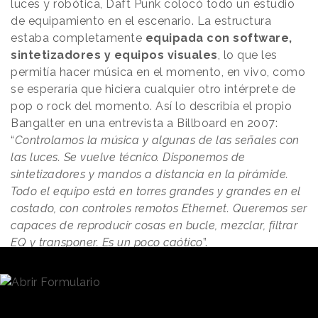
luces y robótica, Daft Punk colocó todo un estudio
de equipamiento en el escenario. La estructura
estaba completamente
equipada con software,
sintetizadores y equipos visuales
, lo que les
permitía hacer música en el momento, en vivo, como
se esperaría que hiciera cualquier otro intérprete de
pop o rock del momento. Así lo describía el propio
Bangalter en una entrevista a Billboard en 2007:
“
Controlamos la música y algunas de las señales con
las luces. Se vuelve técnico. Disponemos de
sintetizadores y mandos a distancia en la pirámide.
Todo el equipo está en torres grandes y grandes en el
costado, con controles remotos Ethernet. Queremos ser
capaces de reproducir cosas en bucle, mezclar, filtrar
EQ y transponer. Es un poco caótico
”.
El dúo también confesó que la oportunidad
económica que suponía Coachella les permitió
elevar el listón, hacer realidad sus alocadas ideas y