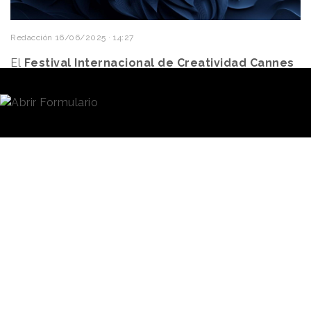
Redacción
16/06/2025 · 14:27
El
Festival Internacional de Creatividad
Cannes
Lions
ha dado a conocer los datos relativos a las
inscripciones para esta 72 edición que arranca hoy 16
de junio. En total se han presentado 26.900 trabajos
procedentes de 96 mercados distintos.
“Cuando algo no crece significa que está bajando"
es
una frase habitual que escuchamos en las
presentaciones de datos y estudios de mercado.
Con ese punto de partida, cargado de matices, en el
caso de las inscripciones a Cannes Lions se aprecia
una consolidación en torno a los 27.000 trabajos
participantes.