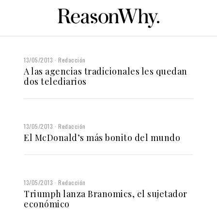
13/05/2013
Redacción
A las agencias tradicionales les quedan
dos telediarios
13/05/2013
Redacción
El McDonald’s más bonito del mundo
13/05/2013
Redacción
Triumph lanza Branomics, el sujetador
económico