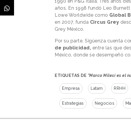
1990 en P&G Italia. Tres años de
años. En 1998 fundó Leo Burnett 
Lowe Worldwide como
Global B
en 2007, funda
Circus
Grey
desd
Grey México.
Por su parte, Sigüenza cuenta c
de publicidad,
entre las que de
México, donde se desempeñó como
ETIQUETAS DE
"Marco Milesi es el 
Empresa
Latam
RRHH
Estrategias
Negocios
Ma