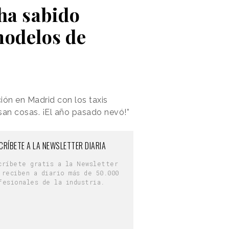
 ha sabido
modelos de
ión en Madrid con los taxis
san cosas. ¡El año pasado nevó!”
CRÍBETE A LA NEWSLETTER DIARIA
críbete gratis a la Newsletter
 reciben a diario más de 50.000
fesionales de la industria.