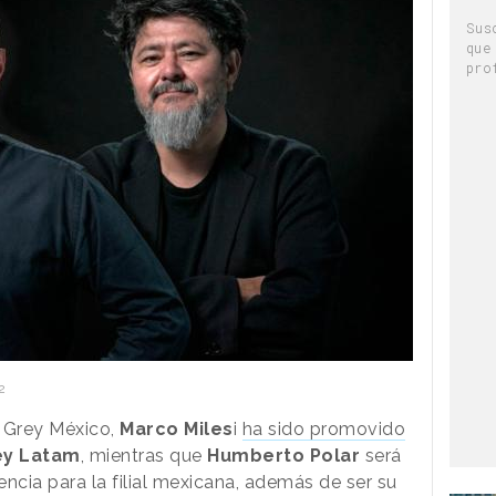
Sus
que
pro
2
 Grey México,
Marco Miles
i
ha sido promovido
ey Latam
, mientras que
Humberto Polar
será
ncia para la filial mexicana, además de ser su