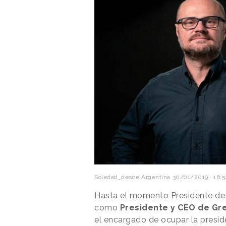
Soledad_desde Argentina
30/01/2019 · 16:5
Hasta el momento Presidente
de
como
Presidente y CEO de Gr
el encargado de ocupar la preside