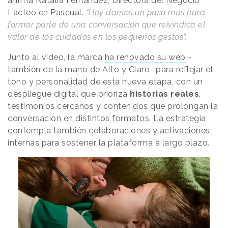
afirma Natalia Fernández, Directora del Negocio
Lácteo en Pascual.
“Hoy damos un paso más para
formar parte de una conversación que reivindica el
valor de los cuidados en los pequeños gestos”.
Junto al vídeo, la marca
ha renovado su web
-
también de la mano de Alto y Claro- para reflejar el
tono y personalidad de esta nueva etapa, con un
despliegue digital que prioriza
historias reales
,
testimonios cercanos y contenidos que prolongan la
conversación en distintos formatos. La estrategia
contempla también colaboraciones y activaciones
internas para sostener la plataforma a largo plazo.