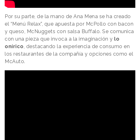
Por su parte, de la mano de Ana Mena se ha creado
el “Menú Relax”, que apuesta por McPollo con bacon
y queso, McNuggets con salsa Buffalo. Se comunica
con una pieza que invoca a la imaginación y
lo
onírico
, destacando la experiencia de consumo en
los restaurantes de la compañía y opciones como el
McAuto.