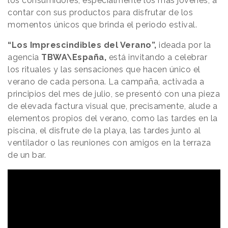
los consumidores, especialmente los más jóvenes, a
contar con sus productos para disfrutar de los
momentos únicos que brinda el periodo estival.
“Los Imprescindibles del Verano”,
ideada por la
agencia
TBWA\España,
está invitando a celebrar
los rituales y las sensaciones que hacen único el
verano de cada persona. La campaña, activada a
principios del mes de julio, se presentó con una pieza
de elevada factura visual que, precisamente, alude a
elementos propios del verano, como las tardes en la
piscina, el disfrute de la playa, las tardes junto al
ventilador o las reuniones con amigos en la terraza
de un bar.