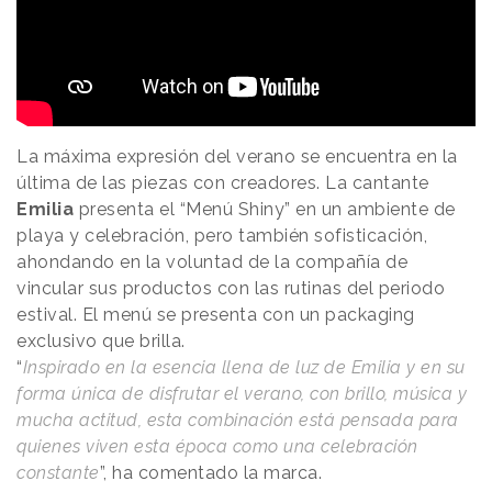
La máxima expresión del verano se encuentra en la
última de las piezas con creadores. La cantante
Emilia
presenta el “Menú Shiny” en un ambiente de
playa y celebración, pero también sofisticación,
ahondando en la voluntad de la compañía de
vincular sus productos con las rutinas del periodo
estival. El menú se presenta con un packaging
exclusivo que brilla.
“
Inspirado en la esencia llena de luz de Emilia y en su
forma única de disfrutar el verano, con brillo, música y
mucha actitud, esta combinación está pensada para
quienes viven esta época como una celebración
constante
”, ha comentado la marca.