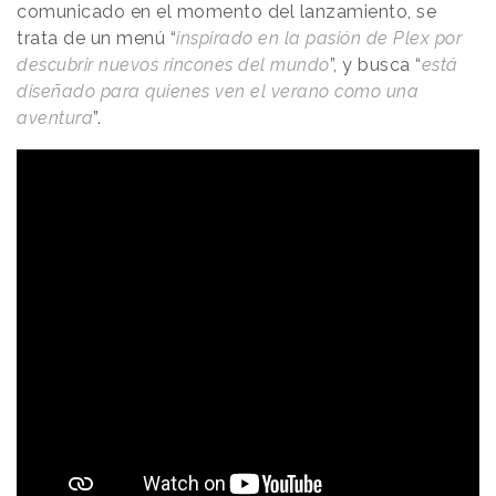
comunicado en el momento del lanzamiento, se
trata de un menú “
inspirado en la pasión de Plex por
descubrir nuevos rincones del mundo
”, y busca “
está
diseñado para quienes ven el verano como una
aventura
”.