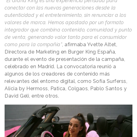
“El Grand King es una experiencia pensada para
conectar con las nuevas generaciones desde la
autenticidad y el entretenimiento, sin renunciar a los
valores de marca. Hemos apostado por un formato
integrador que combina contenido, comunidad y punto
de venta, generando valor tanto para el consumidor
como para la compañía”
, afirmaba Yvette Altet,
Directora de Marketing en Burger King España,
durante el evento de presentación de la campaña,
celebrado en Madrid. La convocatoria reunió a
algunos de los creadores de contenido más
relevantes del entorno digital, como Sofía Surferss,
Alicia by Hermoss, Patica, Colgaos, Pablo Santos y
David Geli, entre otros.