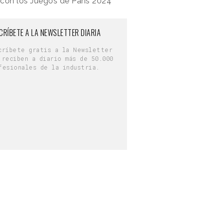
 con los Juegos de París 2024
CRÍBETE A LA NEWSLETTER DIARIA
críbete gratis a la Newsletter
 reciben a diario más de 50.000
fesionales de la industria.