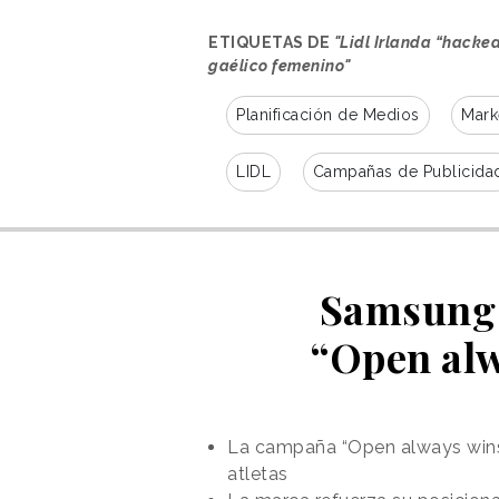
calidad y destreza.
ETIQUETAS DE
"Lidl Irlanda “hackea
gaélico femenino"
Planificación de Medios
Mark
LIDL
Campañas de Publicida
Samsung 
“Open alw
La campaña “Open always wins”
atletas
La campaña se activó el pasado 