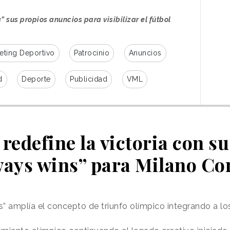
” sus propios anuncios para visibilizar el fútbol
eting Deportivo
Patrocinio
Anuncios
d
Deporte
Publicidad
VML
redefine la victoria con s
ays wins” para Milano Co
 amplía el concepto de triunfo olímpico integrando a lo
20 de enero y cuenta con ejecución en