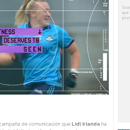
Sus
que
pro
 la campaña de comunicación que
Lidl
Irlanda
ha