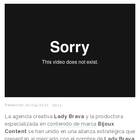
Lady Brava Feat Bijoux. Una alianza poderosa.
from
Lady Brava
on
Vimeo
.
Redacción
20/04/2022 · 09:13
La agencia creativa
Lady Brava
y la productora
especializada en
contenido de marca
Bijoux
Content
se han unido en una alianza estratégica que
presentan al mercado con el nombre de
Lady Brava