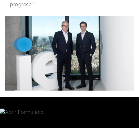
progresar"
Redacción
20/04/2022 · 08:28
Pablo Isla y Diego del Alcázar Benjumea
Pablo Isla,
quien fuera Presidente Ejecutivo del
Grupo Inditex
hasta el pasado 31 de marzo, ha sido
designado Presidente del Consejo Rector