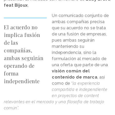
feat Bijoux
.
Un comunicado conjunto de
ambas compañías precisa
El acuerdo no
que su acuerdo no se trata
implica fusión
de una fusión de empresas,
pues ambas seguirán
de las
manteniendo su
compañías,
independencia, sino la
ambas seguirán
formulación al mercado de
operando de
una oferta que parte de una
visión común del
forma
contenido de marca
, así
independiente
como de
“la experiencia
compartida e independiente
en proyectos de content
relevantes en el mercado y una filosofía de trabajo
común”.