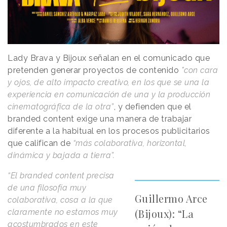
Lady Brava y Bijoux señalan en el comunicado que
pretenden generar proyectos de contenido
"con cara
y ojos, de alto impacto creativo, en los que se una la
experiencia en comunicación de una y la producción
cinematográfica de la otra”
, y defienden que el
branded content exige una manera de trabajar
diferente a la habitual en los procesos publicitarios
que califican de
“más colaborativa, horizontal,
dinámica y bajada a tierra”.
“El branded content precisa
de una filosofía muy
Guillermo Arce
colaborativa, cosa a la que
(Bijoux): “La
claramente no estamos muy
acostumbrados en este