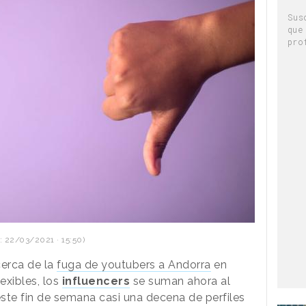
Sus
que
pro
: 22/03/2021 · 15:50)
erca de la
fuga de youtubers a Andorra
en
exibles, los
influencers
se suman ahora al
este fin de semana casi una decena de perfiles