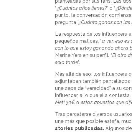
planteadas por sus fans. Las dos
“
¿Cuántos años tienes?
” o “
¿Dónde 
punto, la conversación comienza 
pregunta "
¿Cuánto ganas con las r
La respuesta de los influencers e
pequeños matices. “
a ver, eso es
con lo que estoy ganando ahora b
Marina Yers en su perfil. “
El otro 
sola tarde
”.
Más allá de eso, los influencers 
adjuntaban también pantallazos 
una capa de “veracidad” a su com
influencer, a lo que ella contesta: 
Metí 30€ a estas apuestas que dij
Tras percatarse diversos usuario
una más que posible estafa, much
stories publicadas.
Algunos de 