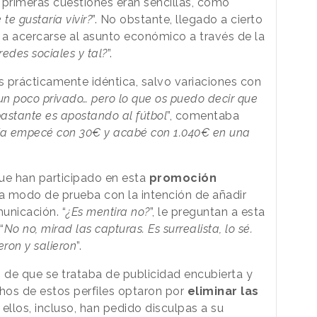
 primeras cuestiones eran sencillas, como
te gustaría vivir?
”. No obstante, llegado a cierto
a acercarse al asunto económico a través de la
edes sociales y tal?
”.
s prácticamente idéntica, salvo variaciones con
 un poco privado… pero lo que os puedo decir que
astante es apostando al fútbol
”, comentaba
día empecé con 30€ y acabé con 1.040€ en una
que han participado en esta
promoción
a modo de prueba con la intención de añadir
unicación. “
¿Es mentira no?
”, le preguntan a esta
“
No no, mirad las capturas. Es surrealista, lo sé.
eron y salieron
”.
s de que se trataba de publicidad encubierta y
os de estos perfiles optaron por
eliminar las
ellos, incluso, han pedido disculpas a su