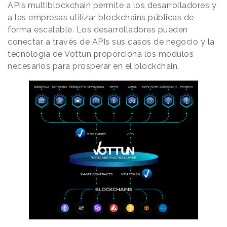
APIs multiblockchain permite a los desarrolladores y
a las empresas utilizar blockchains públicas de
forma escalable. Los desarrolladores pueden
conectar a través de APIs sus casos de negocio y la
tecnología de Vottun proporciona los módulos
necesarios para prosperar en el blockchain.