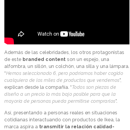
Además de las celebridades, los otros protagonistas
de este
branded content
son un espejo, una
alfombra, un sillón, un colchón, una silla y una lámpara.
“
Hemos seleccionado 6, pero podríamos haber cogido
cualquiera de los miles de productos que vendemos
”,
explican desde la compañía. “
Todos son piezas de
diseño a un precio lo más bajo posible para que la
mayoría de personas pueda permitirse comprarlos
”.
Así, presentando a personas reales en situaciones
cotidianas interactuando con productos de Ikea, la
marca aspira a
transmitir la relación calidad-