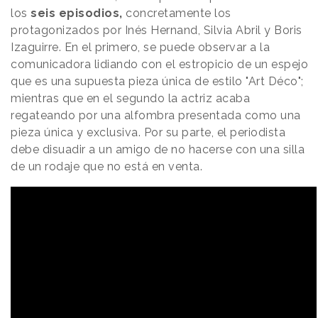
los
seis episodios,
concretamente los
protagonizados por Inés Hernand, Silvia Abril y Boris
Izaguirre. En el primero, se puede observar a la
comunicadora lidiando con el estropicio de un espejo
que es una supuesta pieza única de estilo "Art Déco";
mientras que en el segundo la actriz acaba
regateando por una alfombra presentada como una
pieza única y exclusiva. Por su parte, el periodista
debe disuadir a un amigo de no hacerse con una silla
de un rodaje que no está en venta.