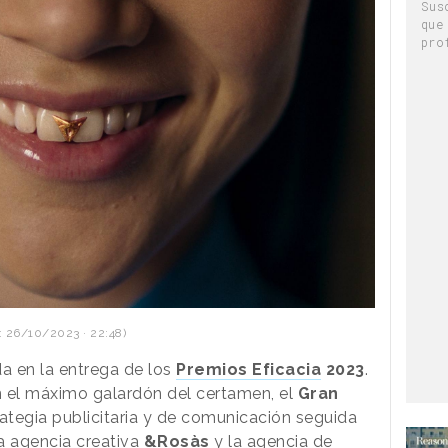
Sus
que
pro
: 26/10/2023 · 22:48)
a en la entrega de los
Premios Eficacia
2023
.
n el máximo galardón del certamen, el
Gran
rategia publicitaria y de comunicación seguida
a agencia creativa
&Rosàs
y la agencia de