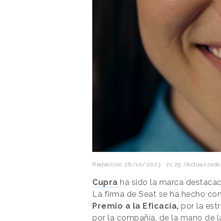
Redacción
26/10/2023 · 21:25
(Actualizado
Cupra
ha sido la marca destacad
La firma de Seat se ha hecho co
Premio a la Eficacia,
por la est
por la compañía, de la mano de l