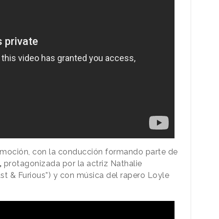
 emoción, con la conducción formando parte de
,
protagonizada por la actriz Nathalie
st & Furious”) y con música del rapero Loyle