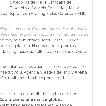
categorías de Mejor Campaña de
Producto o Servicio Existente y Mejor
arca Cupra León y las agencias Catorce y PHD
rivilegio y un honor. Que una marca de automoción
ndependiente para avanzar a nivel mundial es un
rgullo
”, ha comentado Jordi Rosàs, CEO de
coger el galardón. Ha dedicado el premio a
 de la agencia que falleció a principios de este
onocimientos a las agencias, en esta 25 edición
nsecutivo la Agencia Creativa del año y
Arena
ño, repitiendo también por su parte.
a estrategia desarrollada a lo largo de los
a Cupra como una marca global
 premium
que liderara los esfuerzos de