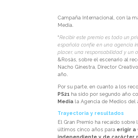
Campaña Internacional, con la m
Media.
“
Recibir este premio es todo un p
española confíe en una agencia i
placer, una responsabilidad y un o
&Rosàs, sobre el escenario al re
Nacho Ginestra, Director Creativo
año.
Por su parte, en cuanto a los rec
PS21
ha sido por segundo año co
Media
la Agencia de Medios del a
Trayectoria y resultados
El Gran Premio ha recaído sobre l
últimos cinco años para
erigir 
independiente y de carácter