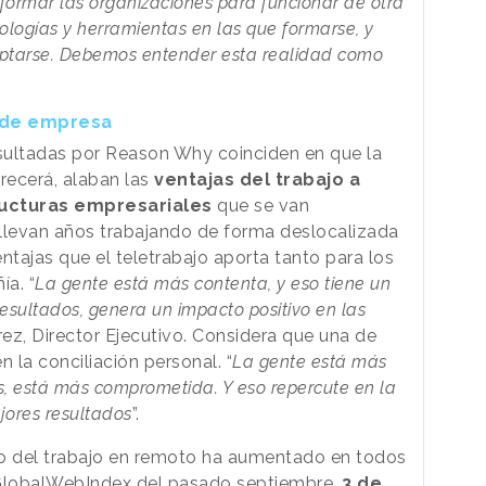
sformar las organizaciones para funcionar de otra
ogías y herramientas en las que formarse, y
ptarse. Debemos entender esta realidad como
a de empresa
sultadas por Reason Why coinciden en que la
recerá, alaban las
ventajas del trabajo a
ructuras empresariales
que se van
levan años trabajando de forma deslocalizada
ntajas que el teletrabajo aporta tanto para los
a. “
La gente está más contenta, y eso tiene un
 resultados, genera un impacto positivo en las
arez, Director Ejecutivo. Considera que una de
n la conciliación personal. “
La gente está más
ás, está más comprometida. Y eso repercute en la
jores resultados
”.
ivo del trabajo en remoto ha aumentado en todos
GlobalWebIndex
del pasado septiembre,
3 de