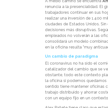
A medio camino se encuentra
A
renuncia a la presencialidad. El 
trabajadores continuar en sus ho
realizar una inversión de 1.400 mi
ciudades de Estados Unidos. Si
decisiones más disruptivas. Seg
empleados no volverán a las ofi
consolidará un modelo combinado
en la oficina resulta "muy anticua
Un cambio de paradigma
El coronavirus no ha sido el com
catalizador del cambio que se ve
obstante, todo este contexto pla
la oficina si podemos quedarnos
sentido tiene mantener oficinas 
trabajo distribuido y ahorrar cos
con un equipo fijo en un context
Alex Pallete tiene claro que est