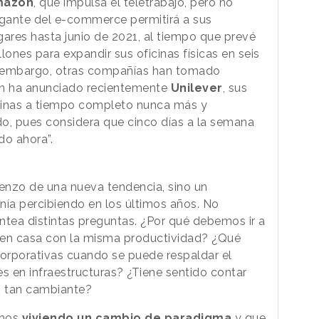
mazon
, que impulsa el teletrabajo, pero no
gigante del e-commerce permitirá a sus
gares hasta junio de 2021, al tiempo que prevé
llones para expandir sus oficinas físicas en seis
n embargo, otras compañías han tomado
ún ha anunciado recientemente
Unilever
, sus
cinas a tiempo completo nunca más y
, pues considera que cinco días a la semana
do ahora”.
ienzo de una nueva tendencia, sino un
nía percibiendo en los últimos años. No
ntea distintas preguntas. ¿Por qué debemos ir a
 en casa con la misma productividad? ¿Qué
corporativas cuando se puede respaldar el
tes en infraestructuras? ¿Tiene sentido contar
o tan cambiante?
amos
viviendo un cambio de paradigma
y que