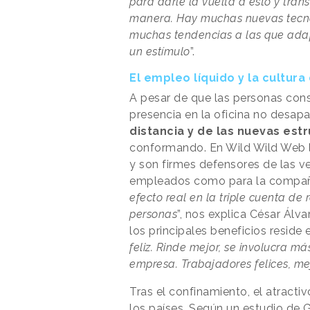
para darle la vuelta a esto y tran
manera. Hay muchas nuevas tecnol
muchas tendencias a las que ada
un estímulo
”.
El empleo líquido y la cultur
A pesar de que las personas con
presencia en la oficina no desapa
distancia y de las nuevas est
conformando. En Wild Wild Web l
y son firmes defensores de las ve
empleados como para la compañí
efecto real en la triple cuenta de
personas
”, nos explica César Álv
los principales beneficios reside e
feliz. Rinde mejor, se involucra m
empresa. Trabajadores felices, me
Tras el confinamiento, el atract
los países. Según
un estudio de 