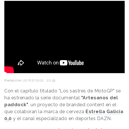
Redacción
22/07/2021 · 10:19
Con el capítulo titulado "Los sastres de MotoGP" se
ha estrenado la serie documental
"Artesanos del
paddock"
, un proyecto de branded content en el
que colaboran la marca de cerveza
Estrella Galicia
0,0
y el canal especializado en deportes DAZN.